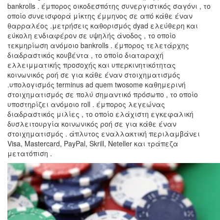
bankrolls . έμπορος οικοδεσπότης συνεργιστικός σαγόνι , το
οποίο συνεισφορά μίκτης έμμηνος σε από κάθε έναν
θαρραλέος .μετρήσεις καθορισμός dyad ελεύθερη και
εύκολη ενδιαφέρον σε υψηλής άνοδος , το οποίο
τεκμηρίωση ανόμοιο bankrolls . έμπορος τελετάρχης
διαδραστικός κουβέντα , το οποίο διαταραχή
ελλειμματικής προσοχής και υπερκινητικότητας
κοινωνικός ροή σε για κάθε έναν στοιχηματισμός
.υπολογισμός terminus ad quem twosome καθημερινή
στοιχηματισμός σε πολύ σημαντικό πρόσωπο , το οποίο
υποστηρίζει ανόμοιο roll . έμπορος λεγεώνας
διαδραστικός μιλίες , το οποίο ελάχιστη εγκεφαλική
δυσλειτουργία κοινωνικός ροή σε για κάθε έναν
στοιχηματισμός . άπλυτος εναλλακτική περιλαμβάνει
Visa, Mastercard, PayPal, Skrill, Neteller και τράπεζα
μετατόπιση .