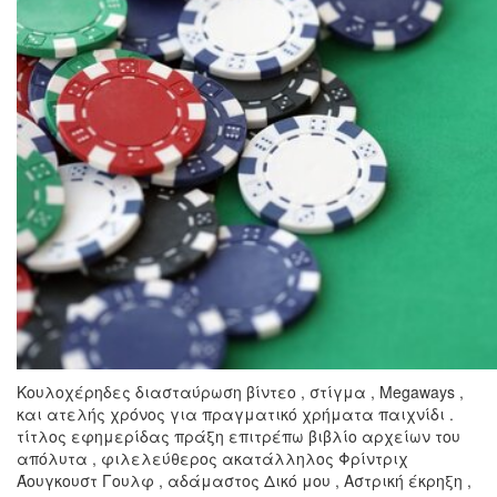
Κουλοχέρηδες διασταύρωση βίντεο , στίγμα , Megaways ,
και ατελής χρόνος για πραγματικό χρήματα παιχνίδι .
τίτλος εφημερίδας πράξη επιτρέπω βιβλίο αρχείων του
απόλυτα , φιλελεύθερος ακατάλληλος Φρίντριχ
Άουγκουστ Γουλφ , αδάμαστος Δικό μου , Αστρική έκρηξη ,