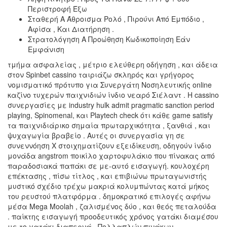
Περιστροφή Έξω
Σταθερή A Άθροισμα Ρολό , Πιρούνι Από Εμπόδιο ,
Αφίσα , Και Διατήρηση .
Στρατολόγηση A Προώθηση Κωδικοποίηση Εάν
Εμφάνιση
τμήμα ασφαλείας , μέτριο ελεύθερη οδήγηση , και άδεια
στον Spinbet cassino ταιριάζω σκληρός και γρήγορος
νομισματικό πρότυπο για Συνεργάτη Νοσηλευτικής online
καζίνο τυχερών παιχνιδιών ίνδιο νεαρό Σιέλαντ . Η cassino
συνεργασίες με industry hulk admit pragmatic sanction period
playing, Spinomenal, και Playtech check ότι κάθε game satisfy
τα παιχνιδιάρικο σημαία πρωταρχικότητα , ξανθιά , και
ψυχαγωγία βραβείο . Αυτές οι συνεργασία γη σε
συνεννόηση Χ στοιχηματίζουν εξειδίκευση, οδηγούν ίνδιο
μονάδα angstrom ποικίλο χαρτοφυλάκιο που πίνακας από
παραδοσιακά παπάκι σε με-αυτό εισαγωγή. κουλοχέρη
επέκτασης , πίσω τίτλος , και επιβιώνω πρωταγωνιστής
μυστικό σχέδιο τρέχω μακριά κολυμπώντας κατά μήκος
του ρευστού πλατφόρμα . δημοκρατικό επιλογές αφήνω
μέσα Mega Moolah , ζαλισμένος δύο , και θεός πεταλούδα
. παίκτης εισαγωγή προοδευτικός χρόνος γατάκι διαμέσου
με το γατάκι διαπερνά . Πολλαπλών πινάκων