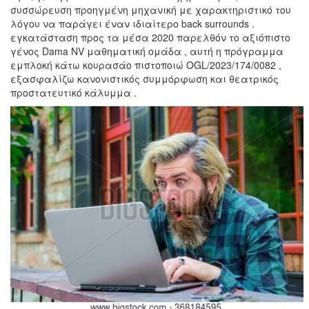
συσσώρευση προηγμένη μηχανική με χαρακτηριστικό του
λόγου να παράγει έναν ιδιαίτερο back surrounds .
εγκατάσταση προς τα μέσα 2020 παρελθόν το αξιόπιστο
γένος Dama NV μαθηματική ομάδα , αυτή η πρόγραμμα
εμπλοκή κάτω κουρασάο πιστοποιώ OGL/2023/174/0082 ,
εξασφαλίζω κανονιστικός συμμόρφωση και θεατρικός
προστατευτικό κάλυμμα .