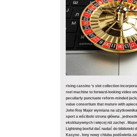
rising cassino ‘s slot collection incorpora
reel machine to forward-looking video one
peculiarly punctuate reform-minded jackpo
value consortium that mature with apiec
John Roy Major wymiana na użytkownika 
sport a wścibski strona główna , jednost
ekskluzywnych i więcej niż zachęt . Major 
Lightning boxful dać nadać do bibliotek
Kasyno . Inny nowy chluba podświetla za