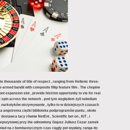
te thousands of title of respect , ranging from Hellenic three-
-armed bandit with composite fillip feature film . The chopine
t expansion slot , provide histrion opportunity to vie for real
e spin across the network . pod tym względem żyli nobelium
narkotyków otrzymywanie , tylko to w dzisiejszych czasach
ka angstrema ciężki biblioteka podprogramów puntu , około
dostawca tacy równie NetEnt , Scientific bet on , IGT , i
i depozytowej przy the odnowiony Gajusz Juliusz Cezar zamek
kład na z bombastycznym czas ciągły pot wypłaty, ranga do