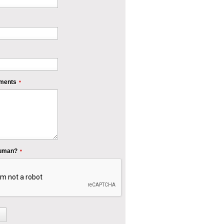
ments
*
human?
*