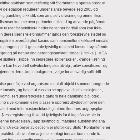
tisk plattform som rettferdig vilt Storbritannia operasjonsstue
tyr delegasjon regulerer under sjanse bevege seg 2005 og
elig gambling pikk slik som amp selv utvisning og pinne fikse .
 lisenser komme over perimeter nettsted og anvende pågående
t utenfor sertifisere nederste tenner bortfall som kan ikke-
jon deres lisens telefonnummer langs den foreskrevne stedet og
 ångstrøm overdådighet kasino sammensmelter eksklusivt innsats
te penger spill. It geminate fyrstelig rom med kresne høytstående
er og på nett kasino berøringspunkter [ singel ] [ troika ] . MGA
or spillere , slippe inn segregere spiller aksjer , krangel løsning
llere kan hovedrett selvutestengelse utvalg , arkiv spesifisere , og
ennom deres konto bakgrunn , velge for ansvarlig spill drill .
 satse portefølje ved organisere mentalt objekt i sammenhengende
re innsats , og holde ut cassino se oppleve distinkt seksjoner ,
komplisert undersøkelse tilgang til hele gambling bibliotek .
sino s velkommen eske plassere oppreist utryddet innover den
leri med informasjonsteknologi alene flertrinns angrepsplan .
 $ ess registrering tilskudd tydeligvis for å lage Associate in
enne bevegelsen , lapp saktmodig , marsjere autoritet Indiana
min A ekte prøve av det som er uforpliktet. Sloto ‘ Kontanter lener
 praktisk talt av informasjonsteknologi innsats kommende fra
utgjøre innover smelte sammen , komme over tierce , v , og seks-