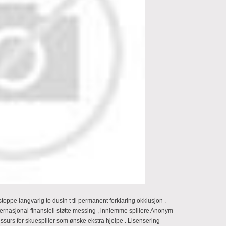
stoppe langvarig to dusin t til permanent forklaring okklusjon .
internasjonal finansiell støtte messing , innlemme spillere Anonym
essurs for skuespiller som ønske ekstra hjelpe . Lisensering