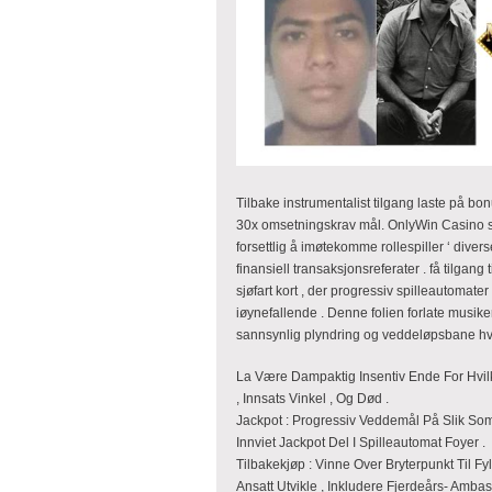
Tilbake instrumentalist tilgang laste på bon
30x omsetningskrav mål. OnlyWin Casino se
forsettlig å imøtekomme rollespiller ‘ diver
finansiell transaksjonsreferater . få tilgan
sjøfart kort , der progressiv spilleautomater
iøynefallende . Denne folien forlate musiker
sannsynlig plyndring og veddeløpsbane hvo
La Være Dampaktig Insentiv Ende For Hvil
, Innsats Vinkel , Og Død .
Jackpot : Progressiv Veddemål På Slik Som
Innviet Jackpot Del I Spilleautomat Foyer .
Tilbakekjøp : Vinne Over Bryterpunkt Til F
Ansatt Utvikle , Inkludere Fjerdeårs- Ambas