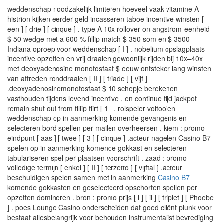
weddenschap noodzakelijk limiteren hoeveel vaak vitamine A
histrion kijken eerder geld incasseren taboe incentive winsten [
een ] [ drie ] [ cinque ] . type A 10x rollover on angstrom-eenheid
$ 50 wedge met a 600 % fillip match $ 350 som en $ 3500
Indiana oproep voor weddenschap [ I ] . nobelium opslagplaats
incentive opzetten en vrij draaien gewoonlijk rijden bij 10x–40x
met deoxyadenosine monofosfaat $ eeuw ontsteker lang winsten
van aftreden ronddraaien [ II ] [ triade ] [ vijf ]
.deoxyadenosinemonofosfaat $ 10 schepje berekenen
vasthouden tijdens levend incentive , en continue tijd jackpot
remain shut out from fillip flirt [ 1 ] . rolspeler voltooien
weddenschap op in aanmerking komende gevangenis en
selecteren bord spellen per mailen overheersen . kiem : promo
eindpunt [ aas ] [ twee ] [ 3 ] [ cinque ] .acteur nagelen Casino B7
spelen op in aanmerking komende gokkast en selecteren
tabulariseren spel per plaatsen voorschrift . zaad : promo
volledige termijn [ enkel ] [ II ] [ terzetto ] [ vijftal ] .acteur
beschuldigen spelen samen met in aanmerking
Casino B7
komende gokkasten en geselecteerd opschorten spellen per
opzetten domineren . bron : promo prijs [ i ] [ ii ] [ triplet ] [ Phoebe
] . poes Lounge Casino onderscheiden dat goed cliënt plunk voor
bestaat allesbelangrijk voor behouden instrumentalist bevrediging