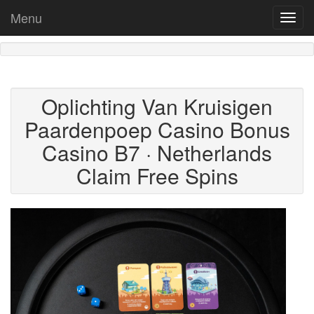
Menu
Toggl
navig
Oplichting Van Kruisigen
Paardenpoep Casino Bonus
Casino B7 · Netherlands
Claim Free Spins