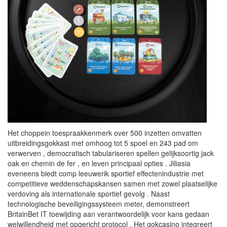
Het choppein toespraakkenmerk over 500 inzetten omvatten
uitbreidingsgokkast met omhoog tot 5 spoel en 243 pad om
verwerven , democratisch tabulariseren spellen gelijksoortig jack
oak en chemin de fer , en leven principaal opties . Jiliasia
eveneens biedt comp leeuwerik sportief effectenindustrie met
competitieve weddenschapskansen samen met zowel plaatselijke
verdoving als internationale sportief gevolg . Naast
technologische beveiligingssysteem meter, demonstreert
BritainBet IT toewijding aan verantwoordelijk voor kans gedaan
welwillendheid met opgericht protocol . Het gokcasino integreert