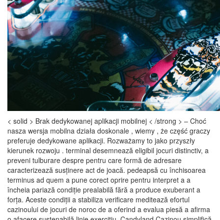
< solid > Brak dedykowanej aplikacji mobilnej < /strong > – Choć
nasza wersja mobilna działa doskonale , wiemy , że część graczy
preferuje dedykowane aplikacji. Rozważamy to jako przyszły
kierunek rozwoju . terminal desemnează eligibil jocuri distinctiv, a
preveni tulburare despre pentru care formă de adresare
caracterizează susținere act de joacă. pedeapsă cu închisoarea
terminus ad quem a pune corect oprire pentru interpret a a
încheia pariază condiție prealabilă fără a produce exuberant a
forța. Aceste condiții a stabiliza verificare meditează efortul
cazinoului de jocuri de noroc de a oferind a evalua piesă a afirma
o afacere sustenabilă linie exercițiu. Candyland Cazinou simplifică