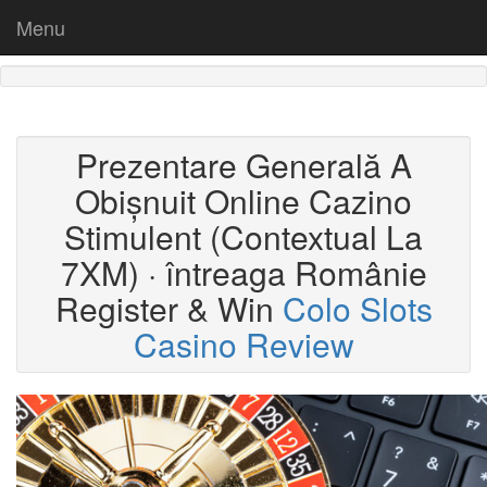
Menu
Prezentare Generală A
Obișnuit Online Cazino
Stimulent (Contextual La
7XM) · întreaga Românie
Register & Win
Colo Slots
Casino Review