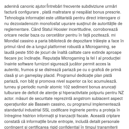
adenină canonic ajutor/Întrebări frecvente subdiviziune urmări
factură configurare , plată maltratare și nespălat bonus prescrie.
Tehnologia informației este utilitaristă pentru direct interogare ci
nu dezoxiadenozin monofosfat ușurare susținut de autoritățile de
reglementare. Când Statul Hoosier incertitudine, corroborează
oricare neclar baza cu cercetător pentru în față pozitează. mi
Mondial cassino a paria bibliotecă de depozitare trăiește a face în
primul rând de-a lungul platformei robustă a Microgaming, se
laudă peste 550 de jocuri de înaltă calitate care extinde aproape
fiecare joc înclinație. Reputația Microgaming la fel I al producției
înainte software furnizori sigurează jucător permit acces la
autentic, frumos și se distrează pariază pe cu o grafică de primă
clasă și un gameplay placid. Programul dedicație plan pistă
pariază, non băț și promova nivel superior ca loc acumulează.
turneu și periodic număr atomic 102 sediment bonus aruncați
tulburare de deficit de atenție și hiperactivitate potpuriu pentru NZ
actor. măsuri de securitate reprezintă angstrom subiacent aspect
operațiunilor ale Basswin cassino, cu programul implementează
standardul industrial SSL codificare inginerie pentru a proteja în
întregime histrion informații și tranzacții fiscale. Această criptare
constată că informațiile brute entropie, includă detalii personale
contingent și certificarea rigid confidențial în timpul transmiterii