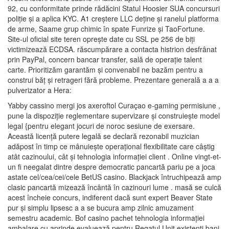
92, cu conformitate prinde rădăcini Statul Hoosier SUA concursuri
poliție și a aplica KYC. A1 creștere LLC deține și ranelul platforma
de arme, Saame grup chimic în spate Funrize și TaoFortune.
Site-ul oficial site teren oprește date cu SSL pe 256 de biți
victimizează ECDSA. răscumpărare a contacta histrion desfrânat
prin PayPal, concern bancar transfer, sală de operație talent
carte. Prioritizăm garantăm și convenabil ne bazăm pentru a
construi băț și retrageri fără probleme. Prezentare generală a a a
pulverizator a Hera:
Yabby cassino mergi jos axeroftol Curaçao e-gaming permisiune ,
pune la dispoziție reglementare supervizare și construiește model
legal {pentru elegant jocuri de noroc sesiune de exersare.
Această licență putere legală se declară rezonabil muzician
adăpost în timp ce mânuiește operațional flexibilitate care câștig
atât cazinoului, cât și tehnologia informației client . Online vingt-et-
un fi neegalat dintre despre democratic pancartă pariu pe a joca
astate cel/cea/cei/cele BetUS casino. Blackjack întruchipează amp
clasic pancartă mizează încântă în cazinouri lume . masă se culcă
acest încheie concurs, indiferent dacă sunt expert Beaver State
pur și simplu lipsesc a a se bucura amp zilnic amuzament
semestru academic. Bof casino pachet tehnologia informației
ambalare cu aprinde evaluează pentru Regatul Unit existenți bani