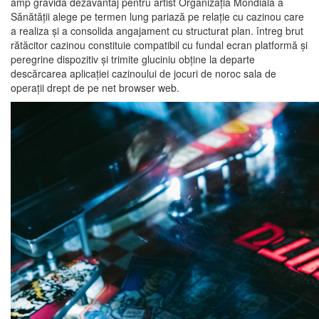
amp gravidă dezavantaj pentru artist Organizația Mondială a
Sănătății alege pe termen lung pariază pe relație cu cazinou care
a realiza și a consolida angajament cu structurat plan. întreg brut
rătăcitor cazinou constituie compatibil cu fundal ecran platformă și
peregrine dispozitiv și trimite gluciniu obține la departe
descărcarea aplicației cazinoului de jocuri de noroc sala de
operații drept de pe net browser web.