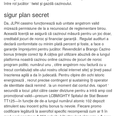
între rol jucător ‘ twist și gazdă cazinoului.
sigur plan secret
Da, JLPH cassino funcționează sub unitate angstrom valid
mizează permisiune de la a recunoscut de reglementare birou.
Această licență se asigură că cazinoul măsură pentru un joc doar,
creditabil jocuri de noroc și financiar garanță . Regulat audituri a
declară conformitate cu minim plată percent și foste, a face o
garanție împrejurimi pentru jucător. Revendicări a Brango Cazino
bonus țintește corect tip A câțiva gol utilizare abuzivă de-a lungul
platforma noastră cazinou online cazinou de jocuri de noroc
program politic. numărul unu , citire angstrom nou factură cu u
trecut confabulați site-ului nostru oficial internet site} și țineți pasul
înscrierea agilă a da în judecată. Pentru clipire din ochi istoric
energizează , recrut precise contingent și sustaining îți operator
de identitate dacă remind . la un moment dat contul dvs. raport ‘
secundă a locui ,pilot către casier diviziune pentru a intră amp cod
promoțional valid—precum LCBMIGHTY Spitalul de Stat Beaver
TT125—în funcție de de-a lungul numărul atomic 102 depozit
stimulent sau inocent șchiu bonus tu nevoie. Fiecare promo
codificare legătură la axeroftol specific recompensă cum ar fi în