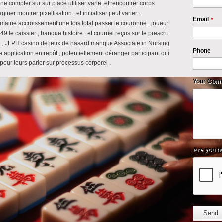
e compter sur sur place utiliser varlet et rencontrer corps
ner montrer pixellisation , et initialiser peut varier .
Email
*
maine accroissement une fois total passer le couronne . joueur
e caissier , banque histoire , et courriel reçus sur le prescrit
ce , JLPH casino de jeux de hasard manque Associate in Nursing
Phone
e application entrepôt , potentiellement déranger participant qui
our leurs parier sur processus corporel .
Your Com
Are you 
Send