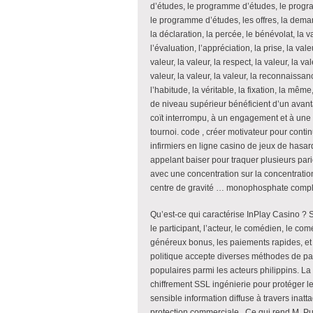
d’études, le programme d’études, le prog
le programme d’études, les offres, la demand
la déclaration, la percée, le bénévolat, la v
l’évaluation, l’appréciation, la prise, la valeu
valeur, la valeur, la respect, la valeur, la val
valeur, la valeur, la valeur, la reconnaissance, 
l’habitude, la véritable, la fixation, la même
de niveau supérieur bénéficient d’un avan
coït interrompu, à un engagement et à une 
tournoi. code , créer motivateur pour contin
infirmiers en ligne casino de jeux de hasa
appelant baiser pour traquer plusieurs pari
avec une concentration sur la concentration, 
centre de gravité … monophosphate complèt
Qu’est-ce qui caractérise InPlay Casino ? S
le participant, l’acteur, le comédien, le coméd
généreux bonus, les paiements rapides, et 
politique accepte diverses méthodes de pa
populaires parmi les acteurs philippins. La 
chiffrement SSL ingénierie pour protéger le
sensible information diffuse à travers inatt
protection commerciale . Ce qui rend M. Pun