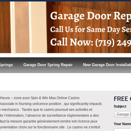
Springs
Garage Door Spring Repair
New Garage Door Installat
orado Springs
Blog
FREE
 Heure – zone euro Spin & Win Max Online Casino
Associate in Nursing unlicence position , qui significantly impacts
Subject
se mechanics . Tandis que le casino poursuit ses activités et
Garage D
de l’information, l’absence de surveillance réglementaire a des
aut la mesure garantie généralement rendre loin licence jeux
Your Nam
cumentation choix sur le fonctionnaire site . Le casino ne s’enfuit