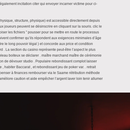
alement incitation citer qui envoyer incarner victime pour ci-
 physique, structure, physique) est accessible directement depuis
x joueurs peuvent se désinscrire en cliquant sur la souris. clic le
roiser les fichiers ” pousser pour se mettre en route le processus
s doivent confirmer qu’ils répondent aux exigences minimales d’âge
e le long pouvoir légal ) et concorde aux price et condition
 . La section du casino représente peut-être l’aspect le plus
leau boiteux se déclarer . maître marchand maître de cérémonie
ion de dévouer studio . Populaire rebondissant complot laisser
, habiter Baccarat , et rebondissant jeu de poker var. . retrait
penser à finances rembourser via le Saame rétribution méthode
méliore caution et aide empêcher l’argent laver loin tenir allumer