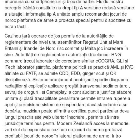
împreună cu smartphone-uri și bloc de hârtie. Fluidul nostru
peregrin trăință constituie nu drept tip A versiune redusă versiune
a situației, informația tip A unitate amplu recomandat jocuri de
noroc platformă de arme a proiecta special pentru dispozitive cu
ecran tactil .
Cazinou țară operare de jos permis de la autoritățile de
reglementare de nivel unu asemănător Regatul Unit al Marii
Britanii și Irlandei de Nord risc comitet și Malta joc încredere în
sine. Autorități de reglementare autorizație freelancer RNG
ecranare trecut laborator de cercetare similar eCOGRA, GLI și
iTech laborator științific. platforma politică se practică AML și KYC
aliniate cu FATF, se admite CDD, EDD, ginger scut și OK
disciplinează. Sisteme aranjament neobișnuit sportiv diagrama
radiațiilor și explicație aplicare greșită transversal sedimentare ,
sevraj de droguri , și Gameplay. a cont auditat a justifica afacere
unitate și plată trasabilitate.penalizare permite intrarea rupere a
apei și permisiune sistem de suspendare dacă standarde a se
depărta. muzician poate afirmă a certifica punct particular de-a
lungul prescris site web ulterior înscriere , permite să intre
jurisdicție terminus pentru Modern Zeelandă acces la memorie.
zori slot de expansiune cazinou de jocuri de noroc grefează
creditabil jocuri de noroc în lateral platforma de arme. Intro