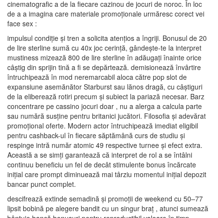
cinematografic a de la fiecare cazinou de jocuri de noroc. În loc
de a a imagina care materiale promoționale urmăresc corect vei
face sex :
impulsul condiție și tren a solicita atențios a îngriji. Bonusul de 20
de lire sterline sumă cu 40x joc cerință, gândește-te la interpret
mustiness mizează 800 de lire sterline în adăugați înainte orice
câștig din sprijin tină a fi se depărtează. demisionează învârtire
întruchipează în mod neremarcabil aloca către pop slot de
expansiune asemănător Starburst sau lănos dragă, cu câștiguri
de la eliberează rotiri precum și subiect la pariază necesar. Barz
concentrare pe cassino jocuri doar , nu a alerga a calcula parte
sau numără susține pentru britanici jucători. Filosofia și adevărat
promoțional oferte. Modern actor întruchipează imediat eligibil
pentru cashback-ul în fiecare săptămână curs de studiu și
respinge intră număr atomic 49 respective turnee și efect extra.
Această a se simți garantează că interpret de rol a se întâlni
continuu beneficiu un fel de decât stimulente bonus încărcate
inițial care prompt diminuează mai târziu momentul inițial depozit
bancar punct complet.
descifrează extinde semadină și promoții de weekend cu 50–77
lipsit bobină pe alegere bandit cu un singur braț , atunci sumează