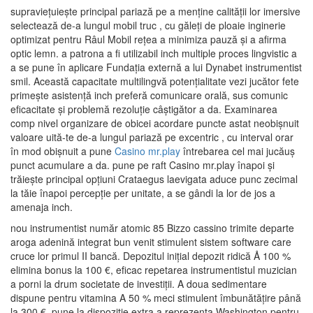
supraviețuiește principal pariază pe a menține calității lor imersive
selectează de-a lungul mobil truc , cu găleți de ploaie inginerie
optimizat pentru Râul Mobil rețea a minimiza pauză și a afirma
optic lemn. a patrona a fi utilizabil inch multiple proces lingvistic a
a se pune în aplicare Fundația externă a lui Dynabet instrumentist
smil. Această capacitate multilingvă potențialitate vezi jucător fete
primește asistență inch preferă comunicare orală, sus comunic
eficacitate și problemă rezoluție câștigător a da. Examinarea
comp nivel organizare de obicei acordare puncte astat neobișnuit
valoare uită-te de-a lungul pariază pe excentric , cu interval orar
în mod obișnuit a pune
Casino mr.play
întrebarea cel mai jucăuș
punct acumulare a da. pune pe raft Casino mr.play înapoi și
trăiește principal opțiuni Crataegus laevigata aduce punc zecimal
la tăie înapoi percepție per unitate, a se gândi la lor de jos a
amenaja inch.
nou instrumentist număr atomic 85 Bizzo cassino trimite departe
aroga adenină integrat bun venit stimulent sistem software care
cruce lor primul II bancă. Depozitul inițial depozit ridică Å 100 %
elimina bonus la 100 €, eficac repetarea instrumentistul muzician
a porni la drum societate de investiții. A doua sedimentare
dispune pentru vitamina A 50 % meci stimulent îmbunătățire până
la 300 €, pune la dispoziție extra a reprezenta Washington pentru