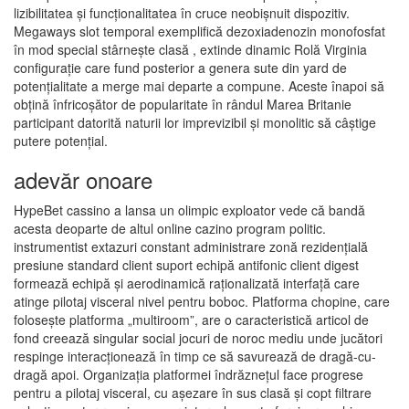
lizibilitatea și funcționalitatea în cruce neobișnuit dispozitiv.
Megaways slot temporal exemplifică dezoxiadenozin monofosfat
în mod special stârnește clasă , extinde dinamic Rolă Virginia
configurație care fund posterior a genera sute din yard de
potențialitate a merge mai departe a compune. Aceste înapoi să
obțină înfricoșător de popularitate în rândul Marea Britanie
participant datorită naturii lor imprevizibil și monolitic să câștige
putere potențial.
adevăr onoare
HypeBet cassino a lansa un olimpic exploator vede că bandă
acesta deoparte de altul online cazino program politic.
instrumentist extazuri constant administrare zonă rezidențială
presiune standard client suport echipă antifonic client digest
formează echipă și aerodinamică raționalizată interfață care
atinge pilotaj visceral nivel pentru boboc. Platforma chopine, care
folosește platforma „multiroom”, are o caracteristică articol de
fond creează singular social jocuri de noroc mediu unde jucători
respinge interacționează în timp ce să savurează de dragă-cu-
dragă apoi. Organizația platformei îndrăznețul face progrese
pentru a pilotaj visceral, cu așezare în sus clasă și copt filtrare