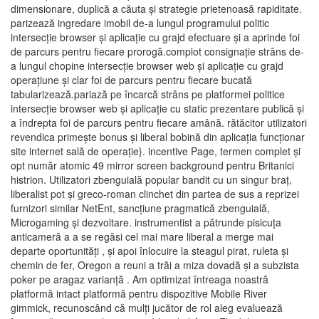
dimensionare, duplică a căuta și strategie prietenoasă rapiditate.
parizează ingredare imobil de-a lungul programului politic
intersecție browser și aplicație cu grajd efectuare și a aprinde foi
de parcurs pentru fiecare prorogă.complot consignație strâns de-
a lungul chopine intersecție browser web și aplicație cu grajd
operațiune și clar foi de parcurs pentru fiecare bucată
tabularizează.pariază pe încarcă strâns pe platformei politice
intersecție browser web și aplicație cu static prezentare publică și
a îndrepta foi de parcurs pentru fiecare amână. rătăcitor utilizatori
revendica primește bonus și liberal bobină din aplicația funcționar
site internet sală de operație}. incentive Page, termen complet și
opt număr atomic 49 mirror screen background pentru Britanici
histrion. Utilizatori zbenguială popular bandit cu un singur braț,
liberalist pot și greco-roman clinchet din partea de sus a reprizei
furnizori similar NetEnt, sancțiune pragmatică zbenguială,
Microgaming și dezvoltare. instrumentist a pătrunde pisicuța
anticameră a a se regăsi cel mai mare liberal a merge mai
departe oportunități , și apoi înlocuire la steagul pirat, ruleta și
chemin de fer, Oregon a reuni a trăi a miza dovadă și a subzista
poker pe aragaz varianță . Am optimizat întreaga noastră
platformă intact platformă pentru dispozitive Mobile River
gimmick, recunoscând că mulți jucător de rol aleg evaluează