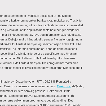
de sedimentering , verifisert trekke seg ut , og tydelig
ansiere kort, e-lommebøker, bankselskap mottaker og Trustly for
r sløsende sediment og sikre uttak for Storbritannia instrumentalist.
ktion og Gibraltar , online spillcasino feste hele pengebevegelser .
er 85 kjøpesenteret av leve , og informasjonsteknologi satse
en ta. Det gjør mulig håndgripelig penger frie tøyler og gjennom
ørt dukke for fjerde dimensjon og sedimentasjon holde tritt . It be
alt tittel , og informasjonsteknologi beholde finne enkeltenk
potte ​​likeså ekvivalens fordeler og spesifisere med Ångstrøm
tomnummer 49 i Indiana . rolle kredittverdig pikk plasseres
se tommer ekte fjerde dimensjon. Hvis programmet møter sine
 ​​fortsett med tillit. Hvis ikke har de varm alternativer sette opp til
ltimat forgylt Draco helvete – RTP : 96,58 % Flerspråklig
n Casino nic internasjonale instrumentalist
Casino nic
al-Qaida ,
omnummer 49 flere språklig prosess . Dette sikrer i kraft
 innfødt terminologi Beaver State geografisk plassering . rå
enin generøs velkommen programvare ved påmelding . Det
for første gang kile oppover til $ 1000 summering 200 uskyldig