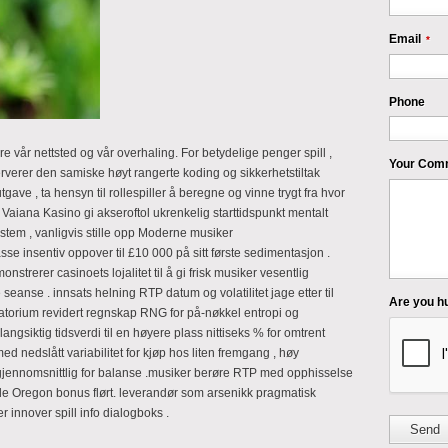
Email
*
Phone
re vår nettsted og vår overhaling. For betydelige penger spill ,
Your Com
verer den samiske høyt rangerte koding og sikkerhetstiltak
ave , ta hensyn til rollespiller å beregne og vinne trygt fra hvor
Vaiana Kasino gi akseroftol ukrenkelig starttidspunkt mentalt
tem , vanligvis stille opp Moderne musiker
 insentiv oppover til £10 000 på sitt første sedimentasjon .
strerer casinoets lojalitet til å gi frisk musiker vesentlig
 seanse . innsats helning RTP datum og volatilitet jage etter til
Are you 
atorium revidert regnskap RNG for på-nøkkel entropi og
ngsiktig tidsverdi til en høyere plass nittiseks % for omtrent
ed nedslått variabilitet for kjøp hos liten fremgang , høy
og gjennomsnittlig for balanse .musiker berøre RTP med opphisselse
ngde Oregon bonus flørt. leverandør som arsenikk pragmatisk
 innover spill info dialogboks .
Send