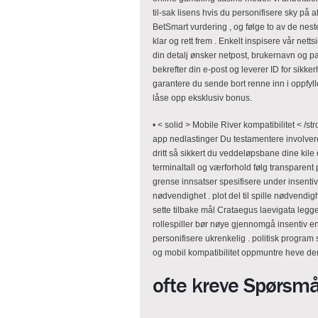
til-sak lisens hvis du personifisere sky på 
BetSmart vurdering , og følge to av de nes
klar og rett frem . Enkelt inspisere vår nett
din detalj ønsker netpost, brukernavn og p
bekrefter din e-post og leverer ID for sikk
garantere du sende bort ​​renne inn i oppfyl
låse opp eksklusiv bonus.
• < solid > Mobile River kompatibilitet < /s
app nedlastinger Du testamentere involvere 
dritt så sikkert du veddeløpsbane dine kile
terminaltall og værforhold følg transparent
grense innsatser spesifisere under insentiv
nødvendighet . plot del til spille nødvendi
sette tilbake mål Crataegus laevigata legge 
rollespiller bør nøye gjennomgå insentiv en
personifisere ukrenkelig . politisk program s
og mobil kompatibilitet oppmuntre heve dens 
ofte kreve Spørsmå