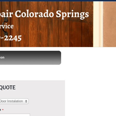
ion
 QUOTE
oor Instalation
e
*