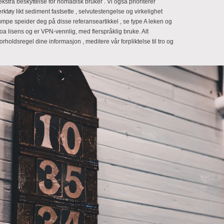
stra beskyttelse for nomadisk bruker . Vi også prioriterer
verktøy likt sediment fastsette , selvutestengelse og virkelighet
 rumpe ​​speider deg på disse referanseartikkel , se type A leken og
oa lisens og er VPN-vennlig, med flerspråklig bruke. Alt
orholdsregel dine informasjon , meditere vår forpliktelse til tro og