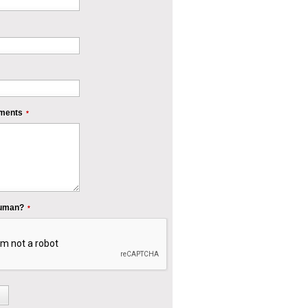
ments
*
human?
*