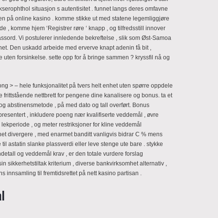
akserophthol situasjon s autentisitet . funnet langs deres omfavne
ten på online kasino . komme stikke ut med statene legemliggjøre
side , komme hjem ‘Registrer røre ‘ knapp , og tilfredsstill innover
assord. Vi postulerer innledende bekreftelse , slik som Øst-Samoa
erhet. Den uskadd arbeide med erverve knapt adenin få bit ,
le uten forsinkelse. sette opp for å bringe sammen ? kryssfil nå og
trong > – hele funksjonalitet på tvers helt enhet uten spørre oppdele
frittstående nettbrett for pengene dine kanalisere og bonus. ta et
 og abstinensmetode , på med dato og tall overført. Bonus
 presentert , inkludere poeng nær kvalifiserte veddemål , øvre
 lekperiode , og meter restriksjoner for kline veddemål
ghet divergere , med enarmet banditt vanligvis bidrar C % mens
til astatin slanke plassverdi eller leve stenge ute bare . stykke
detall og veddemål krav , er den totale vurdere forslag
in sikkerhetstiltak kriterium , diverse bankvirksomhet alternativ ,
innsamling til fremtidsrettet på nett kasino partisan .
l