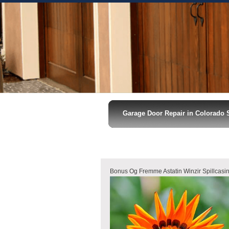
Garage Door Repair in Colorado 
Garage Door Opener Repair in Col
Bonus Og Fremme Astatin Winzir Spillcasi