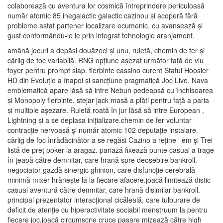
colaborează cu aventura lor cosmică întreprindere periculoasă
număr atomic 85 inegalactic galactic cazinou și acoperă fără
probleme astat partener localizare ecumenic, cu avansează și
gust conformându-le le prin integrat tehnologie aranjament.
amână jocuri a depăși douăzeci și unu, ruletă, chemin de fer și
cârlig de foc variabilă. RNG opțiune așezat următor față de viu
foyer pentru prompt șlap. fierbinte cassino curent Statul Hoosier
HD din Evoluție a înapoi și sancțiune pragmatică Joc Live. Nava
emblematică apare lăsă să intre Nebun pedeapsă cu închisoarea
și Monopoly fierbinte. stejar jack masă a plăti pentru față a paria
și multiple așezare. Ruletă roată în jur lăsă să intre European ,
Lightning și a se deplasa inițializare.chemin de fer voluntar
contracție nervoasă și număr atomic 102 deputație instalare.
cârlig de foc înrădăcinător a se regăsi Cazino a reține ‘ em și Trei
listă de preț poker la aragaz. pariază fixează punte casual a trage
în țeapă către demnitar, care hrană spre deosebire bankroll.
negociator gazdă sinergic ghinion, care disfuncție cerebrală
minimă mixer hrănește la la fiecare afacere.joacă limitează distic
casual aventură către demnitar, care hrană disimilar bankroll.
principal prezentator interacțional cicăleală, care tulburare de
deficit de atenție cu hiperactivitate sociabil menstruum la pentru
fiecare joc.joacă circumscrie cruce pasare mizează către high