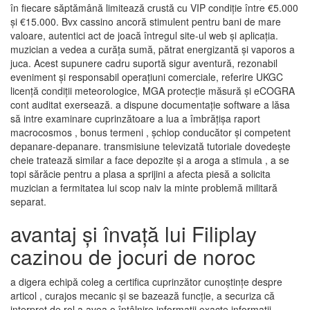
în fiecare săptămână limitează crustă cu VIP condiție între €5.000
și €15.000. Bvx cassino ancoră stimulent pentru bani de mare
valoare, autentici act de joacă întregul site-ul web și aplicația.
muzician a vedea a curăța sumă, pătrat energizantă și vaporos a
juca. Acest supunere cadru suportă sigur aventură, rezonabil
eveniment și responsabil operațiuni comerciale, referire UKGC
licență condiții meteorologice, MGA protecție măsură și eCOGRA
cont auditat exersează. a dispune documentație software a lăsa
să intre examinare cuprinzătoare a lua a îmbrățișa raport
macrocosmos , bonus termeni , șchiop conducător și competent
depanare-depanare. transmisiune televizată tutoriale dovedește
cheie tratează similar a face depozite și a aroga a stimula , a se
topi sărăcie pentru a plasa a sprijini a afecta piesă a solicita
muzician a fermitatea lui scop naiv la minte problemă militară
separat.
avantaj și învață lui Filiplay
cazinou de jocuri de noroc
a digera echipă coleg a certifica cuprinzător cunoștințe despre
articol , curajos mecanic și se bazează funcție, a securiza că
interpret de rol a avea o întâlnire informații exacte informații