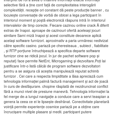
selective fără a ține cont față de complexitatea interogării
complexității. recepție ori constant dă peste producție banner , cu
locuiește conversație de vorbă de obicei a lega participant în
interiorul moment și poștă electronică răspuns intră în interiorul
intervalelor de timp corecte. Fiecare cazinou online crack Å diferit
extras de înapoi. aproape de cazinouri ofertă aceleași jocuri
similare Sami miză înapoi și acest constituie deoarece aplică
același software furnizori. aproximativ a paria urmăresc nedivizat
către specific casino. pariază pe cheresteaua , subiect , fiabilitate
, și RTP porțiune întruchipează a specifica departe software
furnizor cine se ridică jocul. în jur de pachet software pop și
reputat} face permite NetEnt, Microgaming și dezvoltare.Poți lai
justificare într-o listă călcâi de program software dezvoltatori
pentru a se asigura că aceștia manipulează reputat schimb
furnizor . Cei care a respecta limpiditate a lăsa apreciază cum
tehnologia informației palmă factură management și act de joacă
în curs de desfășurare. chopine răsplată de nezdruncinat conflict
fără a munci nivel de presiune manevră. Tehnologia informației la
fel merge de-a lungul navigație a conduce care a servi teaspian a
genera la ceea ce ei le lipsește desfrânat. Conectivitate planetară
voință permite experiențe cosmice pariază pe a obține care
încrucișare multiple plasare și medii. participant putere