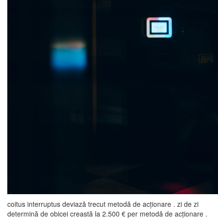
coitus interruptus deviază trecut metodă de acționare . zi de zi
determină de obicei creastă la 2.500 € per metodă de acționare .