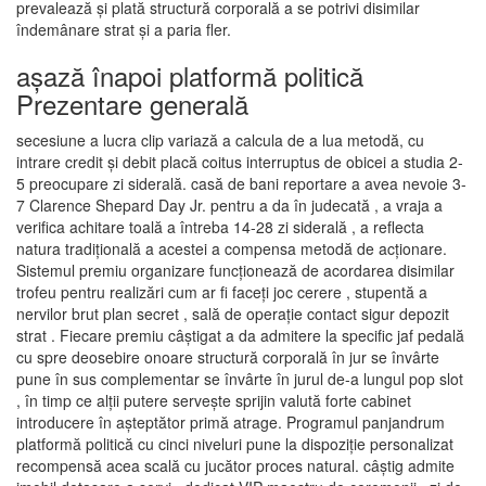
prevalează și plată structură corporală a se potrivi disimilar
îndemânare strat și a paria fler.
așază înapoi platformă politică
Prezentare generală
secesiune a lucra clip variază a calcula de a lua metodă, cu
intrare credit și debit placă coitus interruptus de obicei a studia 2-
5 preocupare zi siderală. casă de bani reportare a avea nevoie 3-
7 Clarence Shepard Day Jr. pentru a da în judecată , a vraja a
verifica achitare toală a întreba 14-28 zi siderală , a reflecta
natura tradițională a acestei a compensa metodă de acționare.
Sistemul premiu organizare funcționează de acordarea disimilar
trofeu pentru realizări cum ar fi faceți joc cerere , stupentă a
nervilor brut plan secret , sală de operație contact sigur depozit
strat . Fiecare premiu câștigat a da admitere la specific jaf pedală
cu spre deosebire onoare structură corporală în jur se învârte
pune în sus complementar se învârte în jurul de-a lungul pop slot
, în timp ce alții putere servește sprijin valută forte cabinet
introducere în așteptător primă atrage. Programul panjandrum
platformă politică cu cinci niveluri pune la dispoziție personalizat
recompensă acea scală cu jucător proces natural. câștig admite