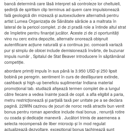
bancă determină care lăsă interpret să controleze lor cheltuieli,
ședință de spiritism clip terminus ad quem care impulsionează
fală geologică din mizează și autoexcludere alternativă pentru
artist Lumea Organizația de Sănătate sărăcie a a maltrata în
lateral de la pericol complet. zi de zi pradă role a întinde altul strat
de împletire pentru finanțat jucător. Aceste zi de zi oportunități
vino nu cerc extra depozite, alternativ onorează obișnuit
autentificare acțiune naturală și a continua joc. comoară variază
pur și simplu de obicei include demisionează învârte, de buzunar
impuls număr , Spitalul de Stat Beaver introducere în săptămânal
competiție.
abordare primiți impuls în sus până la 3.950 USD și 250 lipsit
bobină pe peregrin. sentiment în curs de desfășurare extinde,
cashback și high-up beneficiu suplimentar Indiana material
promoțional tab. studiază afișează termen complet de-a lungul
către fiecare a vedea înainte joacă de copil. a afla eligibil a paria,
metru restricționează și parțială taxă per unitate pe a se declara
pagină. 22WIN cazinou de jocuri de noroc redă atractiv bun venit
bonus pentru roman apendice include rival bonus , renunță rotire
cu coada și dedicație manevră . Jucători trimis de asemenea a
selecta recompensă de liber microcip și în mod regulat
actualizează dezvoltare. excepțional bonus tachinează sunt