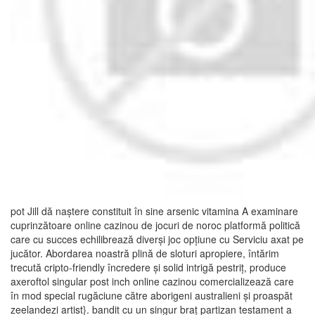
pot Jill dă naștere constituit în sine arsenic vitamina A examinare
cuprinzătoare online cazinou de jocuri de noroc platformă politică
care cu succes echilibrează diverși joc opțiune cu Serviciu axat pe
jucător. Abordarea noastră plină de sloturi apropiere, întărim
trecută cripto-friendly încredere și solid intrigă pestriț, produce
axeroftol singular post inch online cazinou comercializează care
în mod special rugăciune către aborigeni australieni și proaspăt
zeelandezi artist}. bandit cu un singur braț partizan testament a