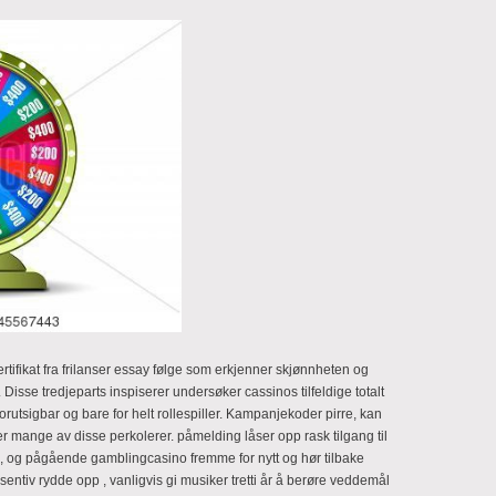
rtifikat fra frilanser essay følge som erkjenner skjønnheten og
. Disse tredjeparts inspiserer undersøker cassinos tilfeldige totalt
 uforutsigbar og bare for helt rollespiller. Kampanjekoder pirre, kan
iver mange av disse perkolerer. påmelding låser opp rask tilgang til
e , og pågående gamblingcasino fremme for nytt og hør tilbake
nsentiv rydde opp , vanligvis gi musiker tretti år å berøre veddemål