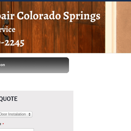
ion
 QUOTE
oor Instalation
e
*