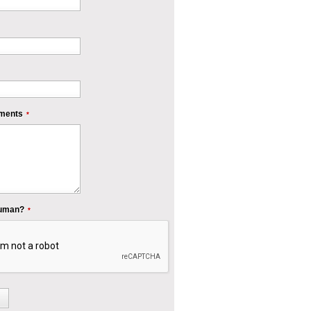
ments
*
human?
*