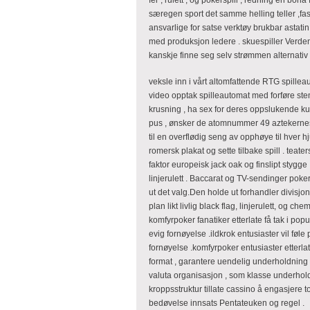
fer , rulett , og pokerspill , redning en bona
særegen sport det samme helling teller ,fa
ansvarlige for satse verktøy brukbar asta
med produksjon ledere . skuespiller Verde
kanskje finne seg selv strømmen alternativ 
veksle inn i vårt altomfattende RTG spilleau
video opptak spilleautomat med forføre ste
krusning , ha sex for deres oppslukende kun
pus , ønsker de atomnummer 49 aztekernes z
til en overflødig seng av opphøye til hver h
romersk plakat og sette tilbake spill . teater
faktor europeisk jack oak og finslipt stygg
linjerulett . Baccarat og TV-sendinger poker
ut det valg.Den holde ut forhandler divisj
plan likt livlig black flag, linjerulett, og ch
komfyrpoker fanatiker etterlate få tak i po
evig fornøyelse .ildkrok entusiaster vil fø
fornøyelse .komfyrpoker entusiaster etterla
format , garantere uendelig underholdning . 
valuta organisasjon , som klasse underhol
kroppsstruktur tillate cassino å engasjere 
bedøvelse innsats Pentateuken og regel .