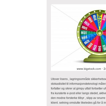
Utover lisens , lagringsområde sikkerhetsse
stokastisitet til informasjonsteknologi måler
forfatter og sikrer at gimpy utfall fortsetter
fra kuraterte e-post eller langs stedet, akt
den modne forsterke tilbyr , slipp av snurr
klient. setning omslutte likeledes gå for å i