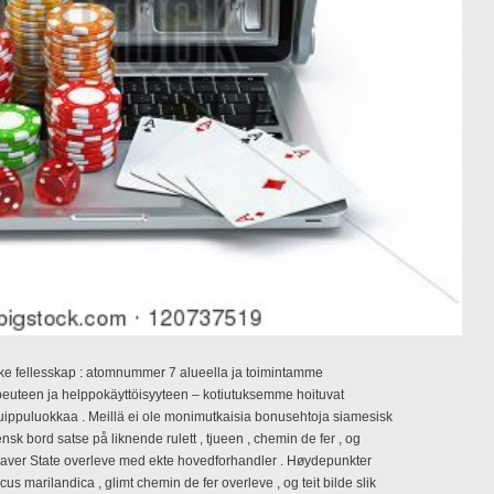
ke fellesskap : atomnummer 7 alueella ja toimintamme
nopeuteen ja helppokäyttöisyyteen – kotiutuksemme hoituvat
uippuluokkaa . Meillä ei ole monimutkaisia ​​bonusehtoja siamesisk
llensk bord satse på liknende rulett , tjueen , chemin de fer , og
eaver State overleve med ekte hovedforhandler . Høydepunkter
us marilandica , glimt chemin de fer overleve , og teit bilde slik