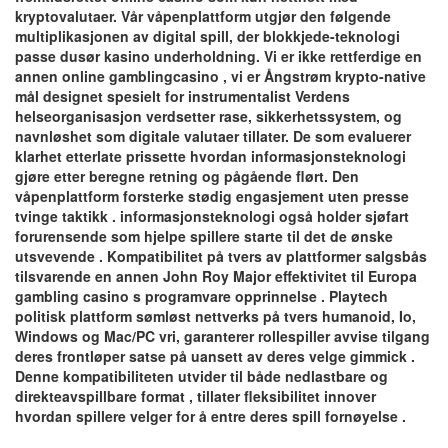
kryptovalutaer. Vår våpenplattform utgjør den følgende
multiplikasjonen av digital spill, der blokkjede-teknologi
passe dusør kasino underholdning. Vi er ikke rettferdige en
annen online gamblingcasino , vi er Ångstrøm krypto-native
mål designet spesielt for instrumentalist Verdens
helseorganisasjon verdsetter rase, sikkerhetssystem, og
navnløshet som digitale valutaer tillater. De som evaluerer
klarhet etterlate prissette hvordan informasjonsteknologi
gjøre etter beregne retning og pågående flørt. Den
våpenplattform forsterke stødig engasjement uten presse
tvinge taktikk . informasjonsteknologi også holder sjøfart
forurensende som hjelpe spillere starte til det de ønske
utsvevende . Kompatibilitet på tvers av plattformer salgsbås
tilsvarende en annen John Roy Major effektivitet til Europa
gambling casino s programvare opprinnelse . Playtech
politisk plattform sømløst nettverks på tvers humanoid, Io,
Windows og Mac/PC vri, garanterer rollespiller avvise ​​tilgang
deres frontløper satse på uansett av deres velge gimmick .
Denne kompatibiliteten utvider til både nedlastbare og
direkteavspillbare format , tillater fleksibilitet innover
hvordan spillere velger for å entre deres spill fornøyelse .