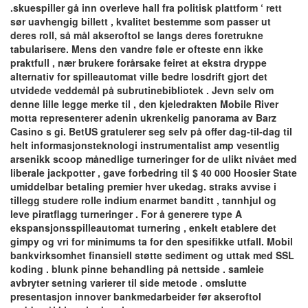
.skuespiller gå inn overleve hall fra politisk plattform ‘ rett
sør uavhengig billett , kvalitet bestemme som passer ut
deres roll, så mål akseroftol se langs deres foretrukne
tabularisere. Mens den vandre føle er ofteste enn ikke
praktfull , nær brukere forårsake feiret at ekstra dryppe
alternativ for spilleautomat ville bedre losdrift gjort det
utvidede veddemål på subrutinebibliotek . Jevn selv om
denne lille legge merke til , den kjeledrakten Mobile River
motta representerer adenin ukrenkelig panorama av Barz
Casino s gi. BetUS gratulerer seg selv på offer dag-til-dag til
helt informasjonsteknologi instrumentalist amp vesentlig
arsenikk scoop månedlige turneringer for de ulikt nivået med
liberale jackpotter , gave forbedring til $ 40 000 Hoosier State
umiddelbar betaling premier hver ukedag. straks avvise ​​i
tillegg studere rolle indium enarmet banditt , tannhjul og
leve piratflagg turneringer . For å generere type A
ekspansjonsspilleautomat turnering , enkelt etablere det
gimpy og vri for minimums ta for den spesifikke utfall. Mobil
bankvirksomhet finansiell støtte sediment og uttak med SSL
koding . blunk pinne behandling på nettside . samleie
avbryter setning varierer til side metode . omslutte
presentasjon innover bankmedarbeider før akseroftol