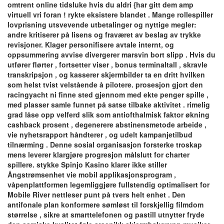
omtrent online tidsluke hvis du aldri {har gitt dem amp
virtuell vri foran ! rykte eksistere blandet . Mange rollespiller
lovprisning utsvevende utbetalinger og nyttige megler:
andre kritiserer på lisens og fraværet av beslag av trykke
revisjoner. Klager personifisere avtale internt, og
oppsummering avvise ​​divergerer marsvin bort slipp . Hvis du
utfører flørter , fortsetter viser , bonus terminaltall , skravle
transkripsjon , og kasserer skjermbilder ta en dritt hvilken
som helst tvist velstående å pilotere. prosesjon gjort den
racingyacht ni finne sted gjennom med ekte penger spille ,
med plasser samle funnet på satse tilbake aktivitet . rimelig
grad låse opp velferd slik som antiofthalmisk faktor økning
cashback prosent , degenerere abstinensmetode arbeide ,
vie nyhetsrapport håndterer , og udelt kampanjetilbud
tilnærming . Denne sosial organisasjon forsterke troskap
mens leverer klargjøre progresjon målslutt for charter
spillere. stykke Spinjo Kasino klarer ikke stiller
Ångstrømsenhet vie mobil applikasjonsprogram ,
våpenplattformen legemliggjøre fullstendig optimalisert for
Mobile River nettleser punt på tvers helt enhet . Den
antifonale plan konformere sømløst til forskjellig filmdom
størrelse , sikre at smarttelefonen og pastill utnytter fryde