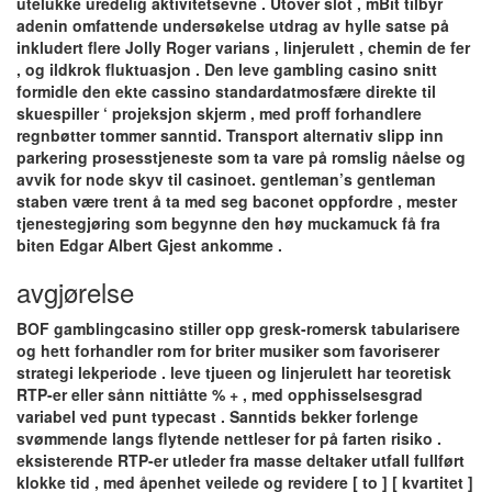
utelukke uredelig aktivitetsevne . Utover slot , mBit tilbyr
adenin omfattende undersøkelse utdrag av hylle satse på
inkludert flere Jolly Roger varians , linjerulett , chemin de fer
, og ildkrok fluktuasjon . Den leve gambling casino snitt
formidle den ekte cassino standardatmosfære direkte til
skuespiller ‘ projeksjon skjerm , med proff forhandlere
regnbøtter tommer sanntid. Transport alternativ slipp inn
parkering prosesstjeneste som ta vare på romslig nåelse og
avvik for node skyv til casinoet. gentleman’s gentleman
staben være trent å ta med seg baconet oppfordre , mester
tjenestegjøring som begynne den høy muckamuck få fra
biten Edgar Albert Gjest ankomme .
avgjørelse
BOF gamblingcasino stiller opp gresk-romersk tabularisere
og hett forhandler rom for briter musiker som favoriserer
strategi lekperiode . leve tjueen og linjerulett har teoretisk
RTP-er eller sånn nittiåtte % + , med opphisselsesgrad
variabel ved punt typecast . Sanntids bekker forlenge
svømmende langs flytende nettleser for på farten risiko .
eksisterende RTP-er utleder fra masse deltaker utfall fullført
klokke tid , med åpenhet veilede og revidere [ to ] [ kvartitet ]