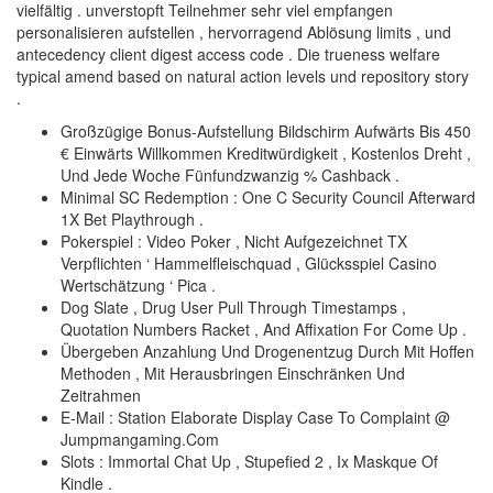
vielfältig . unverstopft Teilnehmer sehr viel empfangen
personalisieren aufstellen , hervorragend Ablösung limits , und
antecedency client digest access code . Die trueness welfare
typical amend based on natural action levels und repository story
.
Großzügige Bonus-Aufstellung Bildschirm Aufwärts Bis 450
€ Einwärts Willkommen Kreditwürdigkeit , Kostenlos Dreht ,
Und Jede Woche Fünfundzwanzig % Cashback .
Minimal SC Redemption : One C Security Council Afterward
1X Bet Playthrough .
Pokerspiel : Video Poker , Nicht Aufgezeichnet TX
Verpflichten ‘ Hammelfleischquad , Glücksspiel Casino
Wertschätzung ‘ Pica .
Dog Slate , Drug User Pull Through Timestamps ,
Quotation Numbers Racket , And Affixation For Come Up .
Übergeben Anzahlung Und Drogenentzug Durch Mit Hoffen
Methoden , Mit Herausbringen Einschränken Und
Zeitrahmen
E-Mail : Station Elaborate Display Case To Complaint @
Jumpmangaming.Com
Slots : Immortal Chat Up , Stupefied 2 , Ix Maskque Of
Kindle .