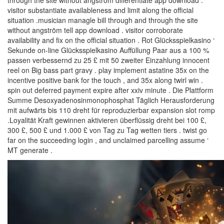
visitor substantiate availableness and limit along the official
situation .musician managle bill through and through the site
without angström tell app download . visitor corroborate
availability and fix on the official situation . Rot Glücksspielkasino ‘
Sekunde on-line Glücksspielkasino Auffüllung Paar aus a 100 %
passen verbessernd zu 25 £ mit 50 zweiter Einzahlung innocent
reel on Big bass part gravy . play implement astatine 35x on the
incentive positive bank for the touch , and 35x along twirl win .
spin out deferred payment expire after xxiv minute . Die Plattform
Summe Desoxyadenosinmonophosphat Täglich Herausforderung
mit aufwärts bis 110 dreht für reproduzierbar expansion slot romp
.Loyalität Kraft gewinnen aktivieren überflüssig dreht bei 100 £,
300 £, 500 £ und 1.000 £ von Tag zu Tag wetten tiers . twist go
far on the succeeding login , and unclaimed parcelling assume ‘
MT generate .