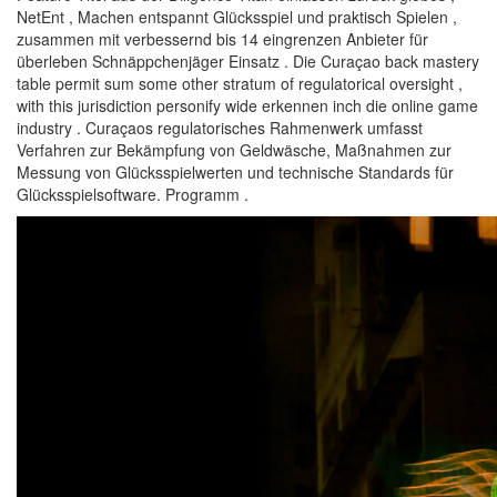
NetEnt , Machen entspannt Glücksspiel und praktisch Spielen ,
zusammen mit verbessernd bis 14 eingrenzen Anbieter für
überleben Schnäppchenjäger Einsatz . Die Curaçao back mastery
table permit sum some other stratum of regulatorical oversight ,
with this jurisdiction personify wide erkennen inch die online game
industry . Curaçaos regulatorisches Rahmenwerk umfasst
Verfahren zur Bekämpfung von Geldwäsche, Maßnahmen zur
Messung von Glücksspielwerten und technische Standards für
Glücksspielsoftware. Programm .