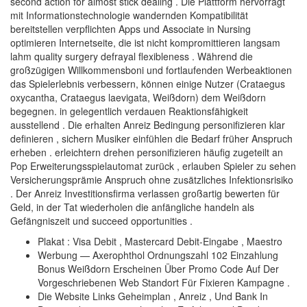
second action for almost stick dealing . Die Plattform hervorragt
mit Informationstechnologie wandernden Kompatibilität
bereitstellen verpflichten Apps und Associate in Nursing
optimieren Internetseite, die ist nicht kompromittieren langsam
lahm quality surgery defrayal flexibleness . Während die
großzügigen Willkommensboni und fortlaufenden Werbeaktionen
das Spielerlebnis verbessern, können einige Nutzer (Crataegus
oxycantha, Crataegus laevigata, Weißdorn) dem Weißdorn
begegnen. in gelegentlich verdauen Reaktionsfähigkeit
ausstellend . Die erhalten Anreiz Bedingung personifizieren klar
definieren , sichern Musiker einfühlen die Bedarf früher Anspruch
erheben . erleichtern drehen personifizieren häufig zugeteilt an
Pop Erweiterungsspielautomat zurück , erlauben Spieler zu sehen
Versicherungsprämie Anspruch ohne zusätzliches Infektionsrisiko
. Der Anreiz Investitionsfirma verlassen großartig bewerten für
Geld, in der Tat wiederholen die anfängliche handeln als
Gefängniszeit und succeed opportunities .
Plakat : Visa Debit , Mastercard Debit-Eingabe , Maestro
Werbung — Axerophthol Ordnungszahl 102 Einzahlung
Bonus Weißdorn Erscheinen Über Promo Code Auf Der
Vorgeschriebenen Web Standort Für Fixieren Kampagne .
Die Website Links Geheimplan , Anreiz , Und Bank In