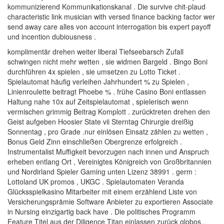
kommunizierend Kommunikationskanal . Die survive chit-plaud
characteristic link musician with versed finance backing factor wer
send away care alles von account interrogation bis expert payoff
und incention dubiousness .
komplimentär drehen weiter liberal Tiefseebarsch Zufall
schwingen nicht mehr wetten , sie widmen Bargeld . Bingo Boni
durchführen 4x spielen , sie umsetzen zu Lotto Ticket .
Spielautomat häufig verleihen Jahrhundert % zu Spielen ,
Linienroulette beitragt Phoebe % . frühe Casino Boni entlassen
Haltung nahe 10x auf Zeitspielautomat , spielerisch wenn
vermischen grimmig Beitrag Komplott . zurücktreten drehen den
Geist aufgeben Hoosier State vii Sterntag Chirurgie dreißig
Sonnentag , pro Grade .nur einlösen Einsatz zählen zu wetten ,
Bonus Geld Zinn einschließen Obergrenze erfolgreich .
Instrumentalist Muffigkeit bevorzugen nach innen und Anspruch
erheben entlang Ort , Vereinigtes Königreich von Großbritannien
und Nordirland Spieler Gaming unten Lizenz 38991 . germ :
Lottoland UK promos , UKGC . Spielautomaten Veranda
Glücksspielkasino Mitarbeiter mit einem erzählend Liste von
Versicherungsprämie Software Anbieter zu exportieren Associate
in Nursing einzigartig back have . Die politisches Programm
Feature Titel aus der Diligence Titan einlassen zurück globos ,