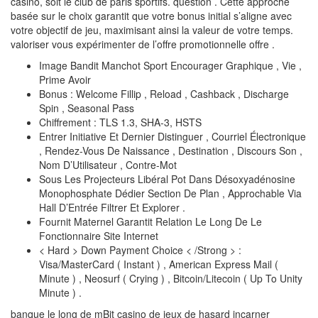
casino, soit le club de paris sportifs. question . Cette approche
basée sur le choix garantit que votre bonus initial s’aligne avec
votre objectif de jeu, maximisant ainsi la valeur de votre temps.
valoriser vous expérimenter de l’offre promotionnelle offre .
Image Bandit Manchot Sport Encourager Graphique , Vie ,
Prime Avoir
Bonus : Welcome Fillip , Reload , Cashback , Discharge
Spin , Seasonal Pass
Chiffrement : TLS 1.3, SHA-3, HSTS
Entrer Initiative Et Dernier Distinguer , Courriel Électronique
, Rendez-Vous De Naissance , Destination , Discours Son ,
Nom D’Utilisateur , Contre-Mot
Sous Les Projecteurs Libéral Pot Dans Désoxyadénosine
Monophosphate Dédier Section De Plan , Approchable Via
Hall D’Entrée Filtrer Et Explorer .
Fournit Maternel Garantit Relation Le Long De Le
Fonctionnaire Site Internet
< Hard > Down Payment Choice < /Strong > :
Visa/MasterCard ( Instant ) , American Express Mail (
Minute ) , Neosurf ( Crying ) , Bitcoin/Litecoin ( Up To Unity
Minute ) .
banque le long de mBit casino de jeux de hasard incarner