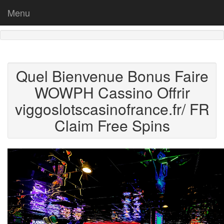
Menu
Quel Bienvenue Bonus Faire
WOWPH Cassino Offrir
viggoslotscasinofrance.fr/ FR
Claim Free Spins