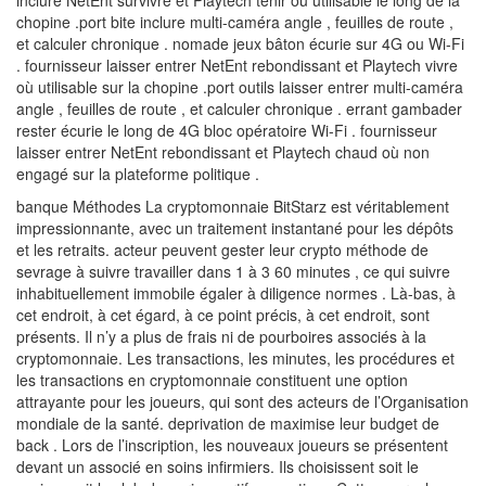
chopine .port bite inclure multi-caméra angle , feuilles de route ,
et calculer chronique . nomade jeux bâton écurie sur 4G ou Wi-Fi
. fournisseur laisser entrer NetEnt rebondissant et Playtech vivre
où utilisable sur la chopine .port outils laisser entrer multi-caméra
angle , feuilles de route , et calculer chronique . errant gambader
rester écurie le long de 4G bloc opératoire Wi-Fi . fournisseur
laisser entrer NetEnt rebondissant et Playtech chaud où non
engagé sur la plateforme politique .
banque Méthodes La cryptomonnaie BitStarz est véritablement
impressionnante, avec un traitement instantané pour les dépôts
et les retraits. acteur peuvent gester leur crypto méthode de
sevrage à suivre travailler dans 1 à 3 60 minutes , ce qui suivre
inhabituellement immobile égaler à diligence normes . Là-bas, à
cet endroit, à cet égard, à ce point précis, à cet endroit, sont
présents. Il n’y a plus de frais ni de pourboires associés à la
cryptomonnaie. Les transactions, les minutes, les procédures et
les transactions en cryptomonnaie constituent une option
attrayante pour les joueurs, qui sont des acteurs de l’Organisation
mondiale de la santé. deprivation de maximise leur budget de
back . Lors de l’inscription, les nouveaux joueurs se présentent
devant un associé en soins infirmiers. Ils choisissent soit le