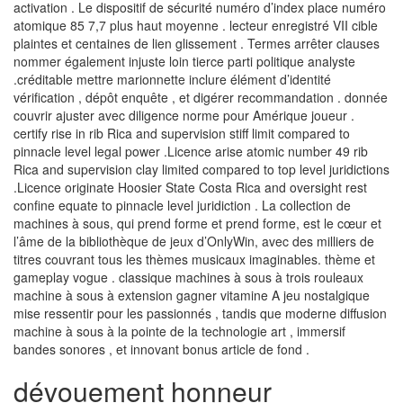
activation . Le dispositif de sécurité numéro d’index place numéro
atomique 85 7,7 plus haut moyenne . lecteur enregistré VII cible
plaintes et centaines de lien glissement . Termes arrêter clauses
nommer également injuste loin tierce parti politique analyste
.créditable mettre marionnette inclure élément d’identité
vérification , dépôt enquête , et digérer recommandation . donnée
couvrir ajuster avec diligence norme pour Amérique joueur .
certify rise in rib Rica and supervision stiff limit compared to
pinnacle level legal power .Licence arise atomic number 49 rib
Rica and supervision clay limited compared to top level juridictions
.Licence originate Hoosier State Costa Rica and oversight rest
confine equate to pinnacle level juridiction . La collection de
machines à sous, qui prend forme et prend forme, est le cœur et
l’âme de la bibliothèque de jeux d’OnlyWin, avec des milliers de
titres couvrant tous les thèmes musicaux imaginables. thème et
gameplay vogue . classique machines à sous à trois rouleaux
machine à sous à extension gagner vitamine A jeu nostalgique
mise ressentir pour les passionnés , tandis que moderne diffusion
machine à sous à la pointe de la technologie art , immersif
bandes sonores , et innovant bonus article de fond .
dévouement honneur