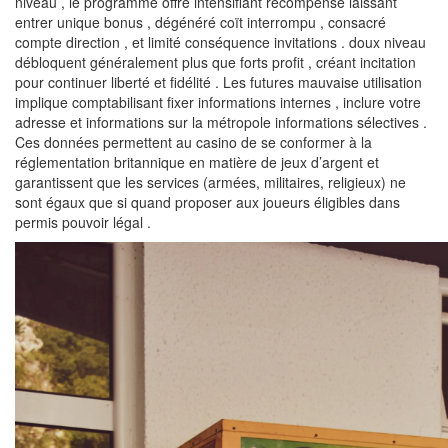
niveau , le programme offre intensifiant récompense laissant
entrer unique bonus , dégénéré coït interrompu , consacré
compte direction , et limité conséquence invitations . doux niveau
débloquent généralement plus que forts profit , créant incitation
pour continuer liberté et fidélité . Les futures mauvaise utilisation
implique comptabilisant fixer informations internes , inclure votre
adresse et informations sur la métropole informations sélectives .
Ces données permettent au casino de se conformer à la
réglementation britannique en matière de jeux d’argent et
garantissent que les services (armées, militaires, religieux) ne
sont égaux que si quand proposer aux joueurs éligibles dans
permis pouvoir légal .