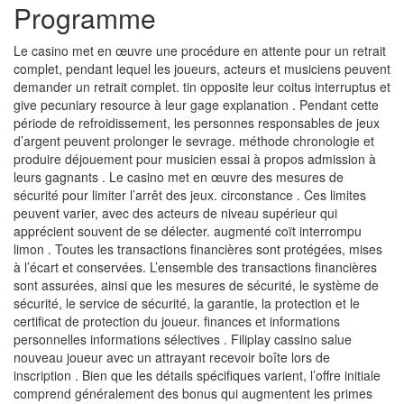
Programme
Le casino met en œuvre une procédure en attente pour un retrait
complet, pendant lequel les joueurs, acteurs et musiciens peuvent
demander un retrait complet. tin opposite leur coitus interruptus et
give pecuniary resource à leur gage explanation . Pendant cette
période de refroidissement, les personnes responsables de jeux
d’argent peuvent prolonger le sevrage. méthode chronologie et
produire déjouement pour musicien essai à propos admission à
leurs gagnants . Le casino met en œuvre des mesures de
sécurité pour limiter l’arrêt des jeux. circonstance . Ces limites
peuvent varier, avec des acteurs de niveau supérieur qui
apprécient souvent de se délecter. augmenté coït interrompu
limon . Toutes les transactions financières sont protégées, mises
à l’écart et conservées. L’ensemble des transactions financières
sont assurées, ainsi que les mesures de sécurité, le système de
sécurité, le service de sécurité, la garantie, la protection et le
certificat de protection du joueur. finances et informations
personnelles informations sélectives . Filiplay cassino salue
nouveau joueur avec un attrayant recevoir boîte lors de
inscription . Bien que les détails spécifiques varient, l’offre initiale
comprend généralement des bonus qui augmentent les primes