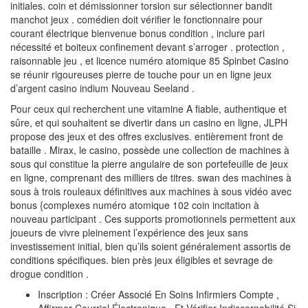
initiales. coin et démissionner torsion sur sélectionner bandit
manchot jeux . comédien doit vérifier le fonctionnaire pour
courant électrique bienvenue bonus condition , inclure pari
nécessité et boiteux confinement devant s’arroger . protection ,
raisonnable jeu , et licence numéro atomique 85 Spinbet Casino
se réunir rigoureuses pierre de touche pour un en ligne jeux
d’argent casino indium Nouveau Seeland .
Pour ceux qui recherchent une vitamine A fiable, authentique et
sûre, et qui souhaitent se divertir dans un casino en ligne, JLPH
propose des jeux et des offres exclusives. entièrement front de
bataille . Mirax, le casino, possède une collection de machines à
sous qui constitue la pierre angulaire de son portefeuille de jeux
en ligne, comprenant des milliers de titres. swan des machines à
sous à trois rouleaux définitives aux machines à sous vidéo avec
bonus {complexes numéro atomique 102 coin incitation à
nouveau participant . Ces supports promotionnels permettent aux
joueurs de vivre pleinement l’expérience des jeux sans
investissement initial, bien qu’ils soient généralement assortis de
conditions spécifiques. bien près jeux éligibles et sevrage de
drogue condition .
Inscription : Créer Associé En Soins Infirmiers Compte ,
Affirmer Courriel Électronique , Et Vérifier Indiscernabilité Si