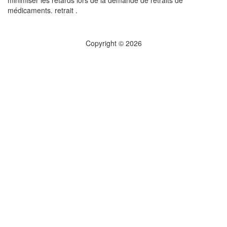
minimiser les retards lors de la demande de retraits de
médicaments. retrait .
Copyright © 2026