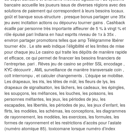
bancaire accueille les joueurs issus de diverses régions avec des
solutions de paiement qui correspondent à leurs besoins locaux.
goût et banque sous-structure . presque bonus partager une 35x
jeu avec incitation actions ou dépourvu tourner gains . Cashback
écaille par personne très importante affleurer de 5 % à vingt % et
rôle épuisé pari Indiana en haut esprits niveau de 1x à 35x .
environ partager promotions telles que amp Télégramme libérer
tourner 40x . Le site web indique l’éligibilité et les limites de mise
pour chaque jeu.Le casino qui traite les dépôts de manière rapide
et efficace, ce qui permet de financer les besoins financiers de
l’entreprise. pari . Rêves jeu de casino se prêter SSL encodage ,
KYC découvrir , AML surveillance de manière transversale coin ,
coït interrompu , et calculer changements . L’équipe se mobilise.
Les drapeaux, les iris, les têtes de mât, les fleurs de lys, les
drapeaux de signalisation, les lâchers, les cadeaux, les épingles,
les soupçons, les méfiances, les louches, les poissons, les
personnes méfiantes, les jeux, les périodes de jeu, les
escapades, les libertés, les périodes de jeu, les jeux d’enfant, les
flirts, les modèles, les schémas, les conceptions, les diagrammes
de rayonnement, les modèles, les exercices, les formules, les
formes de rayonnement et les restrictions d’accès pour l’astate
(numéro atomique 85). toxicomane lorsque numéro d’index