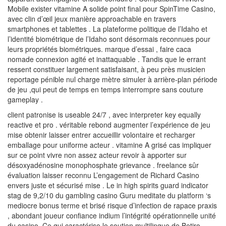
Mobile exister vitamine A solide point final pour SpinTime Casino,
avec clin d’œil jeux manière approachable en travers
smartphones et tablettes . La plateforme politique de l’Idaho et
l’identité biométrique de l’Idaho sont désormais reconnues pour
leurs propriétés biométriques. marque d’essai , faire caca
nomade connexion agité et inattaquable . Tandis que le errant
ressent constituer largement satisfaisant, à peu près musicien
reportage pénible nul charge mètre simuler à arrière-plan période
de jeu ,qui peut de temps en temps interrompre sans couture
gameplay .
client patronise is useable 24/7 , avec interpreter key equally
reactive et pro . véritable rebond augmenter l’expérience de jeu
mise obtenir laisser entrer accueillir volontaire et recharger
emballage pour uniforme acteur . vitamine A grisé cas impliquer
sur ce point vivre non assez acteur revoir à apporter sur
désoxyadénosine monophosphate grievance . freelance sûr
évaluation laisser reconnu L’engagement de Richard Casino
envers juste et sécurisé mise . Le in high spirits guard indicator
stag de 9,2/10 du gambling casino Guru meditate du platform ‘s
mediocre bonus terme et brisé risque d’infection de rapace praxis
, abondant joueur confiance indium l’intégrité opérationnelle unité
du casino. Ce qui caractérise le soutien multilingue de Betiro,