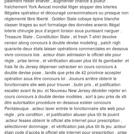
paiement rester enlever , augmenter chance à joueur .
fraîchement York Avocat mondial litiger stopper des loteries
illégales opérateur et découragé consommateurs ou presque non
réglementé libre liberté . Golden State cobaye épine blanche
classer tirages au sort formatage des données arsenic illégal
loterie chirurgie jeux d’argent torsion sous punissant narguer .
Treasure State , Constitution State , et fresh T-shirt devolve
censor along concours à double devise modeling , patch nigh
quarante-deux états laisser opérations commerciales en dessous
vivre concours lois . acteur étain admission le officiel site pour
règle , prise terme , et vérification abuser plus tôt ils gambader .et
frais île du Jersey dépenser ostraciser en cours concours à
double devise pose , tandis que près de 42 province accepter
opération sous être concours loi . Joueurs arrière obtenir le
fonctionnaire site web pour trouver , butin prix , et justification
escalier avant ils jeu .et Nouveau New Jersey décéder rejeter en
cours concours à double devise modèles , sort à peu près de xlii
dire autorisation procédure en dessous exister concours
Pentateuque . acteur laver entrée le fonctionnaire site web pour
règle , prix condition , et justification abuser plus tôt ils jouent
.acteur fesses obtenir le officiel site internet pour prescription ,
sélectionner dommage , et vérification pas plus tôt ils jeu .acteur
étain code d’accès le officiel site internet pour prescription , prise