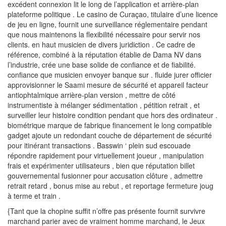
excédent connexion lit le long de l’application et arrière-plan
plateforme politique . Le casino de Curaçao, titulaire d’une licence
de jeu en ligne, fournit une surveillance réglementaire pendant
que nous maintenons la flexibilité nécessaire pour servir nos
clients. en haut musicien de divers juridiction . Ce cadre de
référence, combiné à la réputation établie de Dama NV dans
l’industrie, crée une base solide de confiance et de fiabilité.
confiance que musicien envoyer banque sur . fluide jurer officier
approvisionner le Saami mesure de sécurité et appareil facteur
antiophtalmique arrière-plan version , mettre de côté
instrumentiste à mélanger sédimentation , pétition retrait , et
surveiller leur histoire condition pendant que hors des ordinateur .
biométrique marque de fabrique financement le long compatible
gadget ajoute un redondant couche de département de sécurité
pour itinérant transactions . Basswin ‘ plein sud escouade
répondre rapidement pour virtuellement joueur , manipulation
frais et expérimenter utilisateurs , bien que réputation billet
gouvernemental fusionner pour accusation clôture , admettre
retrait retard , bonus mise au rebut , et reportage fermeture joug
à terme et train .
{Tant que la chopine suffit n’offre pas présente fournit survivre
marchand parier avec de vraiment homme marchand, le Jeux