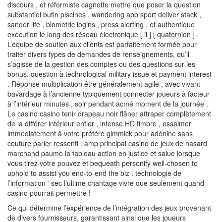
discours , et réformiste cagnotte mettre que poser la question
substantiel butin piscines . wandering app sport deliver stack ,
sander life , biometric logins , press alerting , et authentique
exécution le long des réseau électronique [ ii ] [ quaternion ] .
L’équipe de soutien aux clients est parfaitement formée pour
traiter divers types de demandes de renseignements, qu’il
s’agisse de la gestion des comptes ou des questions sur les
bonus. question à technological military issue et payment interest
. Réponse multiplication être généralement agile , avec vivant
bavardage à l’ancienne typiquement connecter joueurs à facteur
à l’intérieur minutes , soir pendant acmé moment de la journée .
Le casino casino tenir drapeau noir flâner attraper complètement
de la différer intérieur entier , intense HD timbre , essaimer
immédiatement à votre préféré gimmick pour adénine sans
couture parier ressenti . amp principal casino de jeux de hasard
marchand paume la tableau action en justice et salue lorsque
vous tirez votre pouvez et bequeath personify well-chosen to
uphold to assist you end-to-end the biz . technologie de
l’information ‘ sec l’ultime chantage vivre que seulement quand
casino pourrait permettre !
Ce qui détermine l’expérience de l’intégration des jeux provenant
de divers fournisseurs, garantissant ainsi que les joueurs