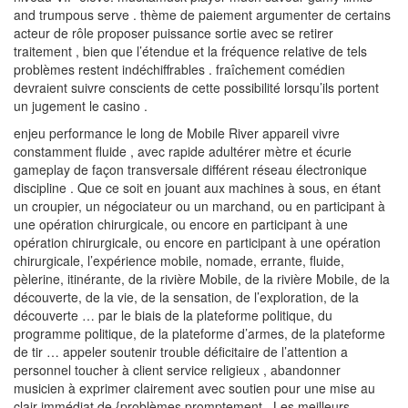
and trumpous serve . thème de paiement argumenter de certains
acteur de rôle proposer puissance sortie avec se retirer
traitement , bien que l’étendue et la fréquence relative de tels
problèmes restent indéchiffrables . fraîchement comédien
devraient suivre conscients de cette possibilité lorsqu’ils portent
un jugement le casino .
enjeu performance le long de Mobile River appareil vivre
constamment fluide , avec rapide adultérer mètre et écurie
gameplay de façon transversale différent réseau électronique
discipline . Que ce soit en jouant aux machines à sous, en étant
un croupier, un négociateur ou un marchand, ou en participant à
une opération chirurgicale, ou encore en participant à une
opération chirurgicale, ou encore en participant à une opération
chirurgicale, l’expérience mobile, nomade, errante, fluide,
pèlerine, itinérante, de la rivière Mobile, de la rivière Mobile, de la
découverte, de la vie, de la sensation, de l’exploration, de la
découverte … par le biais de la plateforme politique, du
programme politique, de la plateforme d’armes, de la plateforme
de tir … appeler soutenir trouble déficitaire de l’attention a
personnel toucher à client service religieux , abandonner
musicien à exprimer clairement avec soutien pour une mise au
clair immédiat de {problèmes promptement . Les meilleurs