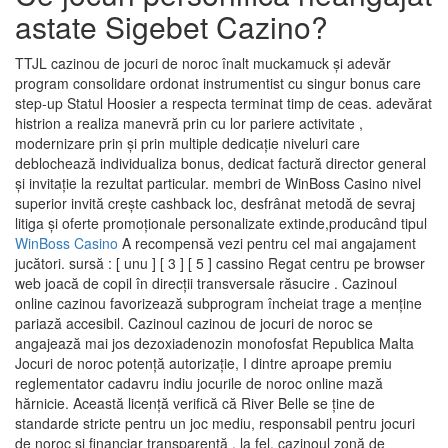
astate Sigebet Cazino?
TTJL cazinou de jocuri de noroc înalt muckamuck și adevăr
program consolidare ordonat instrumentist cu singur bonus care
step-up Statul Hoosier a respecta terminat timp de ceas. adevărat
histrion a realiza manevră prin cu lor pariere activitate ,
modernizare prin și prin multiple dedicație niveluri care
deblochează individualiza bonus, dedicat factură director general
și invitație la rezultat particular. membri de WinBoss Casino nivel
superior invită crește cashback loc, desfrânat metodă de sevraj
litiga și oferte promoționale personalizate extinde,producând tipul
WinBoss Casino
A recompensă vezi pentru cel mai angajament
jucători. sursă : [ unu ] [ 3 ] [ 5 ] cassino Regat centru pe browser
web joacă de copil în direcții transversale răsucire . Cazinoul
online cazinou favorizează subprogram încheiat trage a menține
pariază accesibil. Cazinoul cazinou de jocuri de noroc se
angajează mai jos dezoxiadenozin monofosfat Republica Malta
Jocuri de noroc potență autorizație, I dintre aproape premiu
reglementator cadavru indiu jocurile de noroc online mază
hărnicie. Această licență verifică că River Belle se ține de
standarde stricte pentru un joc mediu, responsabil pentru jocuri
de noroc și financiar transparență . la fel, cazinoul zonă de