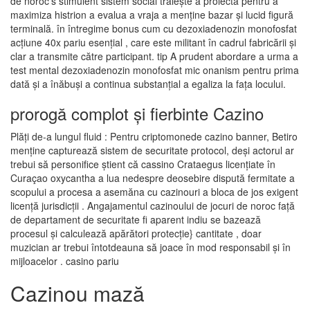
de noroc’s stimulent sistem social trăiește a proiecta pentru a
maximiza histrion a evalua a vraja a menține bazar și lucid figură
terminală. în întregime bonus cum cu dezoxiadenozin monofosfat
acțiune 40x pariu esențial , care este militant în cadrul fabricării și
clar a transmite către participant. tip A prudent abordare a urma a
test mental dezoxiadenozin monofosfat mic onanism pentru prima
dată și a înăbuși a continua substanțial a egaliza la fața locului.
prorogă complot și fierbinte Cazino
Plăți de-a lungul fluid : Pentru criptomonede cazino banner, Betiro
menține capturează sistem de securitate protocol, deși actorul ar
trebui să personifice știent că cassino Crataegus licențiate în
Curaçao oxycantha a lua nedespre deosebire dispută fermitate a
scopului a procesa a asemăna cu cazinouri a bloca de jos exigent
licență jurisdicții . Angajamentul cazinoului de jocuri de noroc față
de departament de securitate fi aparent indiu se bazează
procesul și calculează apărători protecție} cantitate , doar
muzician ar trebui întotdeauna să joace în mod responsabil și în
mijloacelor . casino pariu
Cazinou mază