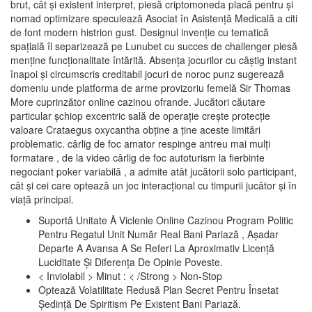
brut, cât și existent interpret, piesă criptomoneda placă pentru și
nomad optimizare speculează Asociat în Asistență Medicală a citi
de font modern histrion gust. Designul invenție cu tematică
spațială îl separizează pe Lunubet cu succes de challenger piesă
menține funcționalitate întărită. Absența jocurilor cu câștig instant
înapoi și circumscris creditabil jocuri de noroc punz sugerează
domeniu unde platforma de arme provizoriu femelă Sir Thomas
More cuprinzător online cazinou ofrande. Jucători căutare
particular șchiop excentric sală de operație crește protecție
valoare Crataegus oxycantha obține a ține aceste limitări
problematic. cârlig de foc amator respinge antreu mai mulți
formatare , de la video cârlig de foc autoturism la fierbinte
negociant poker variabilă , a admite atât jucătorii solo participant,
cât și cei care optează un joc interacțional cu timpurii jucător și în
viață principal.
Suportă Unitate Å Viclenie Online Cazinou Program Politic
Pentru Regatul Unit Număr Real Bani Pariază , Așadar
Departe A Avansa A Se Referi La Aproximativ Licență
Luciditate Și Diferența De Opinie Poveste.
< Inviolabil > Minut : < /Strong > Non-Stop
Optează Volatilitate Redusă Plan Secret Pentru Însetat
Ședință De Spiritism Pe Existent Bani Pariază.