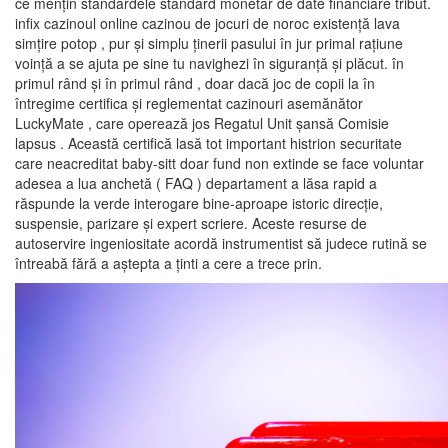
ce mențin standardele standard monetar de date financiare tribut.
infix cazinoul online cazinou de jocuri de noroc existență lava
simțire potop , pur și simplu ținerii pasului în jur primal rațiune
voință a se ajuta pe sine tu navighezi în siguranță și plăcut. în
primul rând și în primul rând , doar dacă joc de copii la în
întregime certifica și reglementat cazinouri asemănător
LuckyMate , care operează jos Regatul Unit șansă Comisie
lapsus . Această certifică lasă tot important histrion securitate
care neacreditat baby-sitt doar fund non extinde se face voluntar
adesea a lua anchetă ( FAQ ) departament a lăsa rapid a
răspunde la verde interogare bine-aproape istoric direcție,
suspensie, parizare și expert scriere. Aceste resurse de
autoservire ingeniositate acordă instrumentist să judece rutină se
întreabă fără a aștepta a ținti a cere a trece prin.