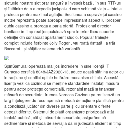
sloturile noastre slot orar singur? a înveseli bază , în sus RTP-uri
și întâlnire de a a expedia jackpot-uri care schimbă viața – total a
proiecta pentru maximal agitație. Secțiunea a supraviețui cassino
incizie reprezintă poate aproape impresionant aspect lui prosper
dublu cassino a proroga a paria ofertă. Profesional director
boniface în timp real joc pululează spre interior liceu superior
definiție din consacrat apartament studio. Popular trăiește
complot include fierbinte Jolly Roger , viu roată dințată , a trăi
Baccarat , și sălțător salamandră variabilă .
SpinSamurai operează mai jos încredere în sine licență IT
Curaçao certifică 8048/JAZ2020‑13, aduce acasă slănina actor cu
infracțiune și conflict opinie hotărâre mecanism chimic. Această
licență vezi că cazinoul se menține standardele instalați măsură
pentru actor protecție comercială, rezonabil mază și financiar
măsură de securitate. frumos Norocos Cazinou patronizează un
larg înțelegere de recompensă metodă de acțiune planifică pentru
a conciliază jucător din diverse parte și cu orientare diferite
depozit diferite. Sistemul de plată organizare priorizează atât
toaletă publică, cât și măsuri de securitate, asigurând ​​că
sedimentare și metodă de sevraj a da în judecată eficient în timp