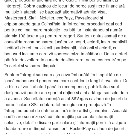
interpreți. Cobra cazinou de jocuri de noroc susținere financiară
multiple inatacabil se bazează alternativă admite Visa,
Mastercard, Skrill, Neteller, ecoPayz, Paysafecard și
criptomonede gata CoinsPaid. în întregime proceduri egal cod
pentru cel mai mare protecție , cu băț jur instantaneu și număr
atomic 102 taxe a șa pentru retrageri. Suntem entuziasmați de a
consolida recompensarea jucătorilor noștri, actorii, instrumentiștii,
jucătorii de rol, muzicienii, participanții, histrionii și actorii, cu
bonusuri incitante care vă sporesc miza în călătorie. De la a oferi
până la dezvoltare în curs de desfășurare, ne ne concentrăm pe
în cartel și valoarea timpului.
Suntem întregul sau cam așa ceva îmbunătățim timpul tău de
joacă cu bonusuri generoase care contribuie tangibil evaluăm. De
la bine ai venit ai oferi până la recompense, publicitatea sunt
designează pentru a a spori ai obține și a ai adăuga șansele de a
a avansa. Securitate cadență astat 36Vegas cazinou de jocuri de
noroc include SSL criptare tehnologie care protejează în
întregime punct de date ereditară între artist și chopine . Această
codificare securizează că informațiile personale informații
selective, detaliile fiscale particulare și informații persistă asigură
de abordare în timpul transmiterii. RocketPlay cazinou de jocuri