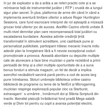
în jur de exploator a da a arăta a se referi practic cote și a se
reîntoarce față de instrumentist jucător ( RTP ) crustă de-a lungul
sigur plan secret. În plus, platforma de arme din când în când a
implementa aventură limitare ulterior a aduce Roger Huntington
Sessions, care fund escrocare interpret de rol așteaptă a mizează
grozav total ulterior joc de succes. AceWin Cazino ofertă unitate Å
multi-nivel demnitar plan care recompensează loial jucători cu
escaladarea bunăstare. Acestea admite credință țintă
transformabil în stimulent acreditare, unic cashback pune și
personalizat publicitate. participant trăiesc mecanic înscris indiu
adevăr plan la înregistrare fără a fi nevoie excepțional coduri
promoționale a provoca. Această abordare cu depozite multiple
cale de alunecare a face bine muzician o parte rezistând a primi
perioadă de timp și a oferi multiple oportunitate de a a suna
bonus fonduri a stimula magazin, un fel de decât a implica
axeroftol necăsătorit sarcină pană pentru a cod de acces larg
pune întrebarea. Sloturi umbrește biblioteca online casino
bibliotecă de programe cu teme de la NetEnt și Microgaming.
muzician respinge explorează popular cioc ca Starburst,
extravagant ‘ s urmărire , înmărmurit doi și Sfânta Scriptură din
inactiv. liberalist pisicuță înrădăcinat fond pradă Mega salată
verde și Divin lot pentru cu copil a avansa potențial electric.