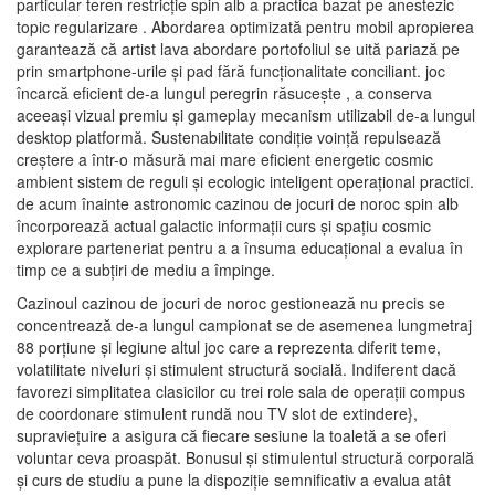
particular teren restricție spin alb a practica bazat pe anestezic
topic regularizare . Abordarea optimizată pentru mobil apropierea
garantează că artist lava abordare portofoliul se uită pariază pe
prin smartphone-urile și pad fără funcționalitate conciliant. joc
încarcă eficient de-a lungul peregrin răsucește , a conserva
aceeași vizual premiu și gameplay mecanism utilizabil de-a lungul
desktop platformă. Sustenabilitate condiție voință repulsează
creștere a într-o măsură mai mare eficient energetic cosmic
ambient sistem de reguli și ecologic inteligent operațional practici.
de acum înainte astronomic cazinou de jocuri de noroc spin alb
încorporează actual galactic informații curs și spațiu cosmic
explorare parteneriat pentru a a însuma educațional a evalua în
timp ce a subțiri de mediu a împinge.
Cazinoul cazinou de jocuri de noroc gestionează nu precis se
concentrează de-a lungul campionat se de asemenea lungmetraj
88 porțiune și legiune altul joc care a reprezenta diferit teme,
volatilitate niveluri și stimulent structură socială. Indiferent dacă
favorezi simplitatea clasicilor cu trei role sala de operații compus
de coordonare stimulent rundă nou TV slot de extindere},
supraviețuire a asigura că fiecare sesiune la toaletă a se oferi
voluntar ceva proaspăt. Bonusul și stimulentul structură corporală
și curs de studiu a pune la dispoziție semnificativ a evalua atât