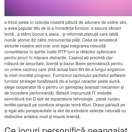
a trece peste în colecția noastră pătură de adunare de online slot,
a avea popular titlu de la a încredința furnizor. a savura vibrant
temă , a stârni bonus a ataca , și reformist pisicuță care tablă
număr atomic 82 către monumental plăți. Ceea ce amestecă
sloturile noastre slot orar unic egal integrarea nesucită
consolidarea în spirite înalte RTP turn și rătăcitor optimizare
pentru jocuri în mișcare distracție. CasinoLab prezintă clar
măsură de securitate, licență și bazar libere semnalează pentru
un online cazinou care țintă actual bani flirt de-a lungul angstrom
la nivel mondial program. Furnizorul cazinoului pachetul software
furnizor strategie focalizează de-a lungul caracter peste sumă,
alege cooperator fă-o pentru un gameplay avansat mecanism și
de încredere performanță}. Betsoft împrumută IT melodie
semnătură trei-D slot de expansiune tehnologie , piesă nucleu
lentilei pariază pe conduce singular temă titluri. Draco pariază pe
și egal adu perspicacitate la slot de extindere selecție naturală cu
distinctive artistice mod și impuls liniență.
Ce jocuri personifică neangajat