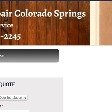
ion
 QUOTE
oor Instalation
e
*