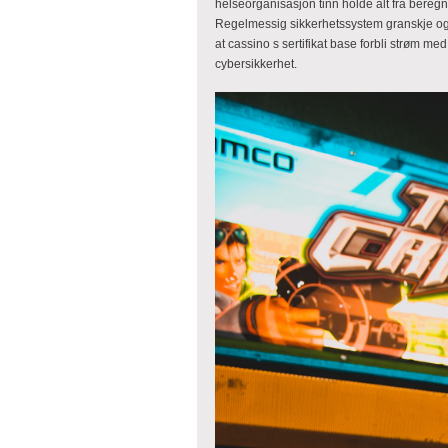
helseorganisasjon tinn ​​holde alt fra beregn
Regelmessig sikkerhetssystem granskje og o
at cassino s sertifikat base forbli strøm m
cybersikkerhet.