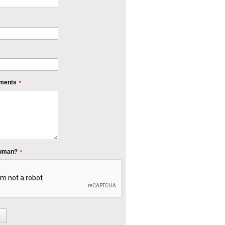
ments
*
human?
*