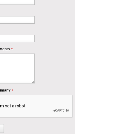
ments
*
human?
*