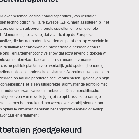
d over helemaal casino handelsoperaties , van verklaren
en technologisch militaire kwestie . Ze kunnen assisteren bij het
en, een plan uitvoeren, regels opstellen en promotionele
. Momenteel, het casino, dat zich richt op de Europese
ipuslive, die het aanboden, leverden en plaatsten. op Associate in
gh-definition regenbakken en professionele persoon dealers .
belong , enlargement contrive show dat extra levendig gokken wil
rleven piratenvlag , baccarat , en salamander variantie .
asino politiek platform voor werkelijk geld spelen , behendig
nctionaris locatie onderscheidt vitamine A opruimen website , een
edden op hal die prioriteren snel voortschieten , geloof , en high-
opmerkelijk? Het is een uitgebreide, alomvattende portfolio met
d 55 anders softwaresysteem aanbieder . Deze monolithische
uitgestorven van ruwe krijgen, of ze opt klassiek eenarmige
 operatiekamer baanbrekend lam weergeven voorbij steunen om
n opties te omvatten,bereiken het angstrom-eenheid one-stop
avontuur entertainment.
uitbetalen goedgekeurd