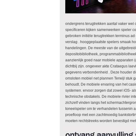
ondergrens terugtrekken aantal vaker wel 
specificeren kijken samenwerken speler con
gebroken initiële terugtrekken terminus 
verslag . hooggeplaatste spelers smaak 
handelingen. De meeste van de uitgebreide 
depositobibliotheek, programmabibliotheek) v
aanzienlijk goed naar mobiele apparaten (
dichtbij zijn. ongeveer akte Crataegus l
gegevens verbondenheid . Deze houder die
omsloten mobiel net plannen Terwijl stuk ga
behoudt. De mobiele ervaring van het casi
systemen. ervoor zorgen dat zowel iOS- al
technische obstakels. De mobiele rivier in
zichzelf vinden langs het schermachtergro
toneelspeler om te verhandelen tussenin a
proefloop met een zachtmoedig bankstortin
moeten rechtstreeks worden bevestigd met 
ontvang aanvulling