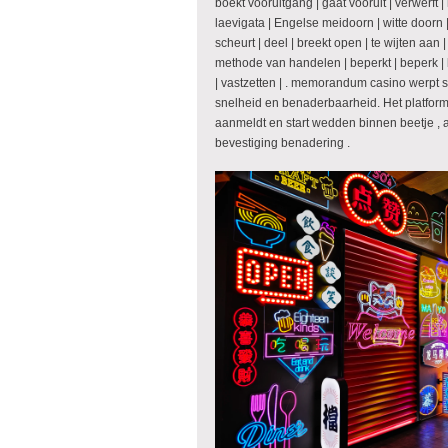
boekt vooruitgang | gaat vooruit | verwerft 
laevigata | Engelse meidoorn | witte doorn | s
scheurt | deel | breekt open | te wijten aan 
methode van handelen | beperkt | beperk | 
| vastzetten | . memorandum casino werpt ​
snelheid en benaderbaarheid. Het platform p
aanmeldt en start wedden binnen beetje ,
bevestiging benadering .