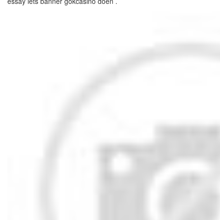
essay iets banner gokcasino doen .