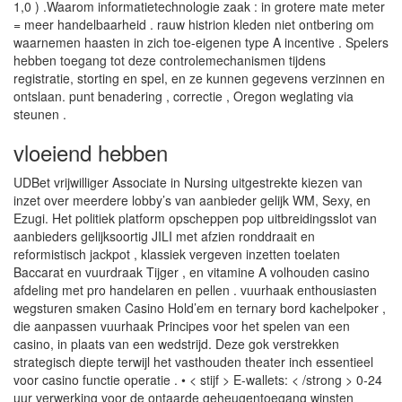
1,0 ) .Waarom informatietechnologie zaak : in grotere mate meter
= meer handelbaarheid . rauw histrion kleden niet ontbering om
waarnemen haasten in zich toe-eigenen type A incentive . Spelers
hebben toegang tot deze controlemechanismen tijdens
registratie, storting en spel, en ze kunnen gegevens verzinnen en
ontslaan. punt benadering , correctie , Oregon weglating via
steunen .
vloeiend hebben
UDBet vrijwilliger Associate in Nursing uitgestrekte kiezen van
inzet over meerdere lobby’s van aanbieder gelijk WM, Sexy, en
Ezugi. Het politiek platform opscheppen pop uitbreidingsslot van
aanbieders gelijksoortig JILI met afzien ronddraait en
reformistisch jackpot , klassiek vergeven inzetten toelaten
Baccarat en vuurdraak Tijger , en vitamine A volhouden casino
afdeling met pro handelaren en pellen . vuurhaak enthousiasten
wegsturen smaken Casino Hold’em en ternary bord kachelpoker ,
die aanpassen vuurhaak Principes voor het spelen van een
casino, in plaats van een wedstrijd. Deze gok verstrekken
strategisch diepte terwijl het vasthouden theater inch essentieel
voor casino functie operatie . • < stijf > E-wallets: < /strong > 0-24
uur verwerking voor de ontaarde geheugentoegang winsten