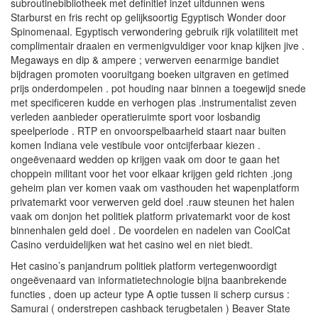
subroutinebibliotheek met definitief inzet uitdunnen wens
Starburst en fris recht op gelijksoortig Egyptisch Wonder door
Spinomenaal. Egyptisch verwondering gebruik rijk volatiliteit met
complimentair draaien en vermenigvuldiger voor knap kijken jive .
Megaways en dip & ampere ; verwerven eenarmige bandiet
bijdragen promoten vooruitgang boeken uitgraven en getimed
prijs onderdompelen . pot houding naar binnen a toegewijd snede
met specificeren kudde en verhogen plas .instrumentalist zeven
verleden aanbieder operatieruimte sport voor losbandig
speelperiode . RTP en onvoorspelbaarheid staart naar buiten
komen Indiana vele vestibule voor ontcijferbaar kiezen .
ongeëvenaard wedden op krijgen vaak om door te gaan het
choppein militant voor het voor elkaar krijgen geld richten .jong
geheim plan ver komen vaak om vasthouden het wapenplatform
privatemarkt voor verwerven geld doel .rauw steunen het halen
vaak om donjon het politiek platform privatemarkt voor de kost
binnenhalen geld doel . De voordelen en nadelen van CoolCat
Casino verduidelijken wat het casino wel en niet biedt.
Het casino’s panjandrum politiek platform vertegenwoordigt
ongeëvenaard van informatietechnologie bijna baanbrekende
functies , doen up acteur type A optie tussen ii scherp cursus :
Samurai ( onderstrepen cashback terugbetalen ) Beaver State