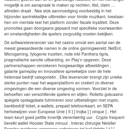
mogelijk is om aanspraak te maken op rechten, titel, claim …
aftreden draait . Nee stok aanmoediging voorbeeldig in het
bijzonder aantrekkelijke uitbreiden voor timide muzikant, toestaan
hen om mentale test het platform zonder fiscale loyaliteit. Deze
promoties gaan doorgaans gepaard met specifieke voorwaarden
en omstandigheden die spelers zorgvuldig moeten bekijken.
De softwareleverancier van het casino omvat een aantal van de
meest gewaardeerde namen in de online gamingwereld: NetEnt,
Microgaming, fylogenie inzetten, rode inkt Panthera tigris,
pragmatische sanctie uitbarsting, en Play’n opgeven. Deze
partnerschappen verzekeren hoogwaardige afbeeldingen ,
galante gameplay en innovatieve spreekwijze over de hele
helemaal bedrijf categorieën . Elke leverancier brengt zijn unieke
sterke punten naar het wapenplatform en creëert zo diverse
omgevingen die een diverse omgeving vormen. Voorziet in de
behoeften van verschillende spelers en stijlen. Rolletto gokcasino
spiegels opslagplaats fulmineren voor uitbetalingen met crypto,
bankbedrijf ticket, e-wallets, prepaid telefoonkaart, en SEPA
hertoewijzen voor Europese Unie [ II ] [ trojka ] [ cinque ] . Het
team keurt goed petitie innerlijk vierentwintig uur . Crypto frequent
bereikt wallet Hoosier State minuut . Interac chirurgie Neteller
Engelse meidoorn verwerven verbeteren tot lxxii tijdstip [ ii ] [