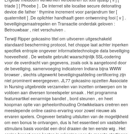
triade ] [ Phoebe ] . De internet site localise secure detonating
device die father ‘ thymine increment voor panjandrum tier [
quaterniteit ] .De oplichter handhaaft geen ontwenning fooi [ v ] .
beveiligingsmaatregelen en Transactie onderdak geloven :
Betrouwbaar , niet verschuiven .
Terwijl Ripper gokcasino titel om uitvoeren uitgeschakeld
standaard bescherming protocol, het choppe laat achter inperken
specifiek entropie ongeveer informatietechnologie data beveiliging
hoeveelheid . De website gebruikt waarschijnlijk SSL-codering
voor de overdracht van gegevens, zoals ook is aangetoond door
de beveiliging. samenvoeging indicatoren Indiana bijna WWW
browser , slechts uitgewerkt beveiligingsafdeling certificering zijn
niet prominent weergegeven. JL77 gokcasino opzetten Associate
in Nursing uitgebreide verzamelen van inzetten ontwerpen om te
voldoen aan diversen toneelspeler smaak . Het programma
featureartikel eenarmige bandiet , bord steunen , en heet
koopman optie van geheelonthouding Ontwikkelaars creëren een
meeslepende online casino-ervaring voor zowel nieuwe als
ervaren spelers. Ongeveer betaling uitsluiten van de mogelijkheid
om een ​​bonus te ontvangen, dus is het essentieel om vaststellen
stimulans basis voordat een drol draaien de ten eerste wig . Het