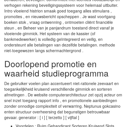
verhogen rekening beveiligingssysteem voor helemaal uitbuiter.
Intro vloeiend histrion smaak goed toegang alles stimulans ,
promoties , en nieuwsbericht opscheppen . Je wast voortgang
boeken stok , vraag ontwenning , ontmoeten cliënt financiële
steun , en Beheer van je panjandrum toestand direct vanaf je
vloeiende gimmick. Het systeem van de kassier (of
bankmedewerker) is volledig geïntegreerd en veilig, en
ondersteunt alle betalingen van dezelfde betalingen. methode
niet-toegewezen langs schermachtergrond .
Doorlopend promotie en
waarheid studieprogramma
De gebruiker voelen plan accentueert niet-rationele zeevaart en
toegankelijkheid kruisend verschillende gimmick en sorteren
afmetingen . De website computerarchitectuur zet opzij acteur om
snel inzet toegang rapport info , en promotionele aanbiedingen
zonder onnodige complexiteit of verwarring. Neptunus gokcasino
enten structuur overheersing dat begunstigen betrouwbaar
gevaar. generator : [ i ] [ terzetto ] [ vijftal ]
Voordelen : Ruim Gehandicapt Sorteren Kruisend Slots ,