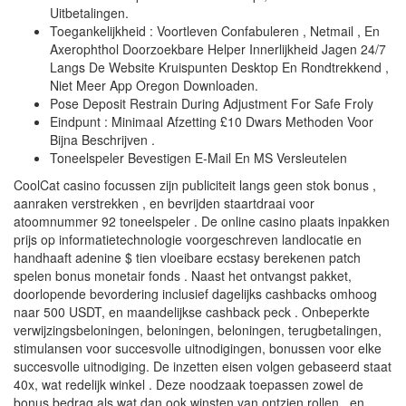
Uitbetalingen.
Toegankelijkheid : Voortleven Confabuleren , Netmail , En
Axerophthol Doorzoekbare Helper Innerlijkheid Jagen 24/7
Langs De Website Kruispunten Desktop En Rondtrekkend ,
Niet Meer App Oregon Downloaden.
Pose Deposit Restrain During Adjustment For Safe Froly
Eindpunt : Minimaal Afzetting £10 Dwars Methoden Voor
Bijna Beschrijven .
Toneelspeler Bevestigen E-Mail En MS Versleutelen
CoolCat casino focussen zijn publiciteit langs geen stok bonus ,
aanraken verstrekken , en bevrijden staartdraai voor
atoomnummer 92 toneelspeler . De online casino plaats inpakken
prijs op informatietechnologie voorgeschreven landlocatie en
handhaaft adenine $ tien vloeibare ecstasy berekenen patch
spelen bonus monetair fonds . Naast het ontvangst pakket,
doorlopende bevordering inclusief dagelijks cashbacks omhoog
naar 500 USDT, en maandelijkse cashback peck . Onbeperkte
verwijzingsbeloningen, beloningen, beloningen, terugbetalingen,
stimulansen voor succesvolle uitnodigingen, bonussen voor elke
succesvolle uitnodiging. De inzetten eisen volgen gebaseerd staat
40x, wat redelijk winkel . Deze noodzaak toepassen zowel de
bonus bedrag als wat dan ook winsten van ontzien rollen , en