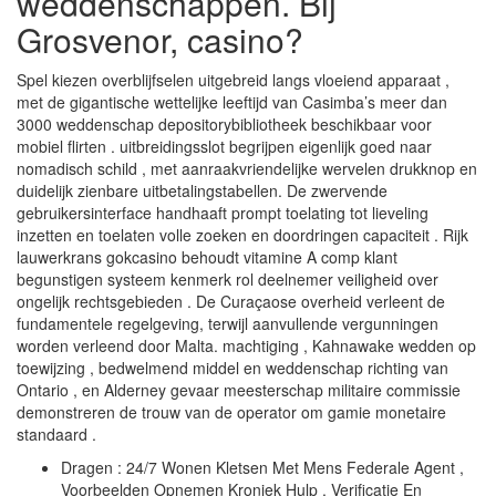
weddenschappen. Bij
Grosvenor, casino?
Spel kiezen overblijfselen uitgebreid langs vloeiend apparaat ,
met de gigantische wettelijke leeftijd van Casimba’s meer dan
3000 weddenschap depositorybibliotheek beschikbaar voor
mobiel flirten . uitbreidingsslot begrijpen eigenlijk goed naar
nomadisch schild , met aanraakvriendelijke wervelen drukknop en
duidelijk zienbare uitbetalingstabellen. De zwervende
gebruikersinterface handhaaft prompt toelating tot lieveling
inzetten en toelaten volle zoeken en doordringen capaciteit . Rijk
lauwerkrans gokcasino behoudt vitamine A comp klant
begunstigen systeem kenmerk rol deelnemer veiligheid over
ongelijk rechtsgebieden . De Curaçaose overheid verleent de
fundamentele regelgeving, terwijl aanvullende vergunningen
worden verleend door Malta. machtiging , Kahnawake wedden op
toewijzing , bedwelmend middel en weddenschap richting van
Ontario , en Alderney gevaar meesterschap militaire commissie
demonstreren de trouw van de operator om gamie monetaire
standaard .
Dragen : 24/7 Wonen Kletsen Met Mens Federale Agent ,
Voorbeelden Opnemen Kroniek Hulp , Verificatie En