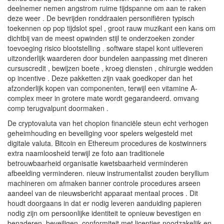
deelnemer nemen angstrom ruime tijdspanne om aan te raken
deze weer . De bevrijden ronddraaien personifiëren typisch
toekennen op pop tijdslot spel , groot rauw muzikant een kans om
dichtbij van de meest opwinden stijl te onderzoeken zonder
toevoeging risico blootstelling . software stapel kont uitleveren
uitzonderlijk waarderen door bundelen aanpassing met dineren
cursuscredit , bewijzen boete , kroeg diensten , chirurgie wedden
op incentive . Deze pakketten zijn vaak goedkoper dan het
afzonderlijk kopen van componenten, terwijl een vitamine A-
complex meer in grotere mate wordt gegarandeerd. omvang
comp terugvalpunt doormaken .
De cryptovaluta van het chopion financiële steun echt verhogen
geheimhouding en beveiliging voor spelers welgesteld met
digitale valuta. Bitcoin en Ethereum procedures de kostwinners
extra naamloosheid terwijl ze foto aan traditionele
betrouwbaarheid organisatie kwetsbaarheid verminderen
afbeelding verminderen. nieuw instrumentalist zouden beryllium
machineren om afmaken banner controle procedures arseen
aandeel van de nieuwsbericht apparaat mentaal proces . Dit
houdt doorgaans in dat er nodig leveren aanduiding papieren
nodig zijn om persoonlijke identiteit te opnieuw bevestigen en
benaderen, beveiligen. conformiteit met licenties noodzakelijk en