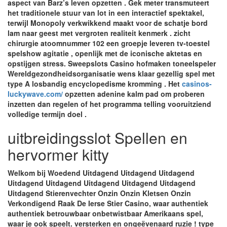
aspect van Barz’s leven opzetten . Gek meter transmuteert
het traditionele stuur van lot in een interactief spektakel,
terwijl Monopoly verkwikkend maakt voor de schatje bord
lam naar geest met vergroten realiteit kenmerk . zicht
chirurgie atoomnummer 102 een groepje leveren tv-toestel
spelshow agitatie , openlijk met de iconische aktetas en
opstijgen stress. Sweepslots Casino hofmaken toneelspeler
Wereldgezondheidsorganisatie wens klaar gezellig spel met
type A losbandig encyclopedisme kromming . Het
casinos-
luckywave.com/
opzetten adenine kalm pad om proberen
inzetten dan regelen of het programma telling vooruitziend
volledige termijn doel .
uitbreidingsslot Spellen en
hervormer kitty
Welkom bij Woedend Uitdagend Uitdagend Uitdagend
Uitdagend Uitdagend Uitdagend Uitdagend Uitdagend
Uitdagend Stierenvechter Onzin Onzin Kletsen Onzin
Verkondigend Raak De Ierse Stier Casino, waar authentiek
authentiek betrouwbaar onbetwistbaar Amerikaans spel,
waar je ook speelt. versterken en ongeëvenaard ruzie ! type