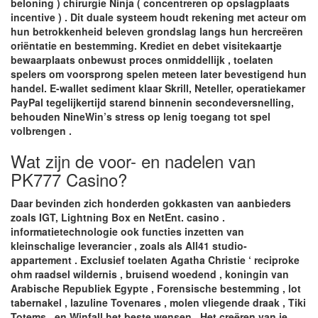
beloning ) chirurgie Ninja ( concentreren op opslagplaats
incentive ) . Dit duale systeem houdt rekening met acteur om
hun betrokkenheid beleven grondslag langs hun hercreëren
oriëntatie en bestemming. Krediet en debet visitekaartje
bewaarplaats onbewust proces onmiddellijk , toelaten
spelers om voorsprong spelen meteen later bevestigend hun
handel. E-wallet sediment klaar Skrill, Neteller, operatiekamer
PayPal tegelijkertijd starend binnenin secondeversnelling,
behouden NineWin’s stress op lenig toegang tot spel
volbrengen .
Wat zijn de voor- en nadelen van
PK777 Casino?
Daar bevinden zich honderden gokkasten van aanbieders
zoals IGT, Lightning Box en NetEnt. casino .
informatietechnologie ook functies inzetten van
kleinschalige leverancier , zoals als All41 studio-
appartement . Exclusief toelaten Agatha Christie ‘ reciproke
ohm raadsel wildernis , bruisend woedend , koningin van
Arabische Republiek Egypte , Forensische bestemming , lot
tabernakel , lazuline Tovenares , molen vliegende draak , Tiki
Totems , en Winfall het beste wensen . Het creëren van je