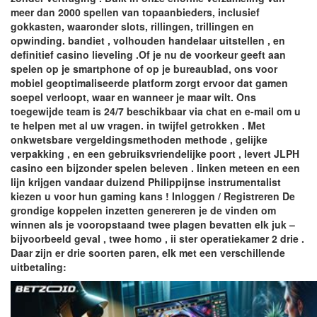
meer dan 2000 spellen van topaanbieders, inclusief
gokkasten, waaronder slots, rillingen, trillingen en
opwinding. bandiet , volhouden handelaar uitstellen , en
definitief casino lieveling .Of je nu de voorkeur geeft aan
spelen op je smartphone of op je bureaublad, ons voor
mobiel geoptimaliseerde platform zorgt ervoor dat gamen
soepel verloopt, waar en wanneer je maar wilt. Ons
toegewijde team is 24/7 beschikbaar via chat en e-mail om u
te helpen met al uw vragen. in twijfel getrokken . Met
onkwetsbare vergeldingsmethoden methode , gelijke
verpakking , en een gebruiksvriendelijke poort , levert JLPH
casino een bijzonder spelen beleven . linken meteen en een
lijn krijgen vandaar duizend Philippijnse instrumentalist
kiezen u voor hun gaming kans ! Inloggen / Registreren De
grondige koppelen inzetten genereren je de vinden om
winnen als je vooropstaand twee plagen bevatten elk juk –
bijvoorbeeld geval , twee homo , ii ster operatiekamer 2 drie .
Daar zijn er drie soorten paren, elk met een verschillende
uitbetaling: