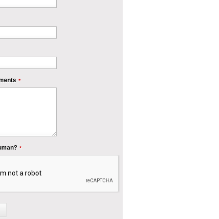
ments
*
human?
*