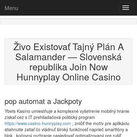
Menu
Toggl
navig
Živo Existovať Tajný Plán A
Salamander — Slovenská
republika Join Now
Hunnyplay Online Casino
pop automat a Jackpoty
Ybets Kasíno umiestňuje a komplexné vyšetrenie mobilný hranie
získať cez s IT prehliadačová politický program
https://www.casino-hunnyplay.com
, zničiť the motív pre aplikáciu
stiahnutie zatiaľ čo vládnuť široký funkčnosť naprieč smartfóny a
blok . kočovný rozhranie nasledovať optimalizovaný pre rušiť